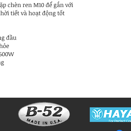
cặp chèn ren M10 để gắn với
ời tiết và hoạt động tốt
ng đầu
khỏe
1600W
ng