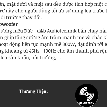
rên, mặt dưới và mặt sau đều được tích hợp một 
ợ này cho người dùng tối ưu sử dụng loa trước th
ôi trường thay đổi.
bwoofer
hương hiệu Đức - d&b Audiotechnik bán chạy hà
mm giúp tăng cường âm trầm mạnh mẽ và chắc 
hoạt động liên tục mạnh mẽ 300W, đạt đỉnh tới 
ộng khoảng từ 45Hz - 100Hz cho âm thanh phủ rộ
loa sân khấu, hội trường,....
Thương Hiệu: