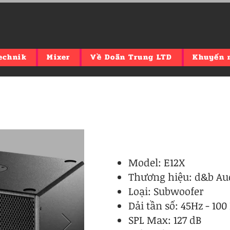
echnik
Mixer
Về Doãn Trung LTD
Khuyến 
Model: E12X
Thương hiệu: d&b Au
Loại: Subwoofer
Dải tần số: 45Hz - 100
SPL Max: 127 dB