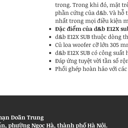
trong. Trong khi đó, mặt t
phần cứng của d&b. Và hỗ tr
nhất trong mọi điều kiện m
Đặc điểm của d&b E12X su
d&b E12X SUB thuộc dòng t
Củ loa woofer cỡ lớn 305 
d&b E12X SUB có công suất 
Đáp ứng tuyệt vời tần số r
Phối ghép hoàn hảo với các 
 hạn Doãn Trung
 Cấn, phường Ngọc Hà, thành phố Hà Nội.