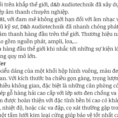
ối trên khắp thế giới, d&b Audiotechnik đã xây
ệp âm thanh chuyên nghiệp.
981, với đam mê không giới hạn đối với âm nhạc 
ũ kỹ sư, D&b Audiotechnik đã nhanh chóng phát
m thanh hàng đầu trên thế giới. Thương hiệu n
o gồm nguồn phát, ampli, loa,...
 hàng đầu thế giới khi nhắc tới những sự kiện l
ộng quy mô lớn.
fer
iểu dáng của một khối hộp hình vuông, màu đen 
an. Với kích thước ba chiều gọn gàng, trọng lượ
nhiều không gian, đặc biệt là những căn phòng c
ép gỗ hàng hải cao cấp với lớp sơn đen chống va
còn được hoàn thiện với đặc tính bền bỉ cao có k
t, nhiệt độ, hoặc các va đập, cọ xát thường gặp t
ột tấm lưới kim loại cứng giúp bảo vệ tốt nhất cá