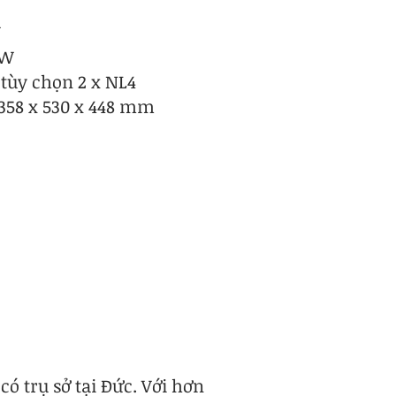
W
 W
 tùy chọn 2 x NL4
 358 x 530 x 448 mm
 trụ sở tại Đức. Với hơn