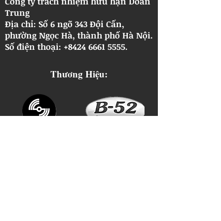
Công ty trách nhiệm hữu hạn Doãn
Trung
Địa chỉ: Số 6 ngõ 343 Đội Cấn,
phường Ngọc Hà, thành phố Hà Nội.
​Số điện thoại: +8424 6661 5555.
Thương Hiệu: