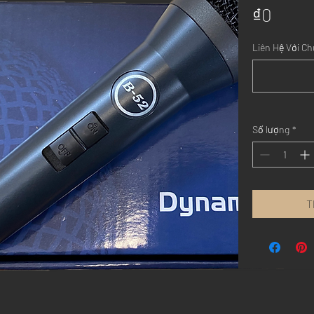
Giá
₫0
Liên Hệ Với Ch
Số lượng
*
T