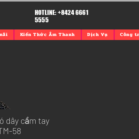
HOTLINE: +8424 6661
5555
mãi
Kiến Thức Âm Thanh
Dịch Vụ
Công tr
ó dây cầm tay
TM-58