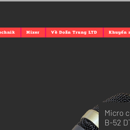
echnik
Mixer
Về Doãn Trung LTD
Khuyến 
Micro c
B-52 D