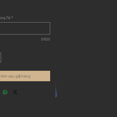
úng Tôi
*
0/500
hêm vào giỏ hàng