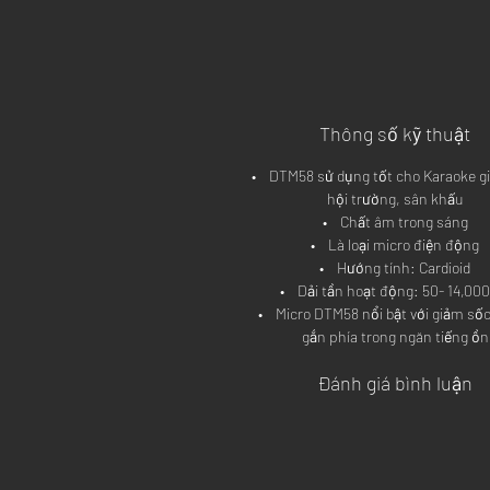
Thông số kỹ thuật
•    DTM58 sử dụng tốt cho Karaoke gi
hội trường, sân khấu
•    Chất âm trong sáng
•    Là loại micro điện động
•    Hướng tính: Cardioid
•    Dải tần hoạt động: 50- 14,00
•    Micro DTM58 nổi bật với giảm số
gắn phía trong ngăn tiếng ồn
Đánh giá bình luận