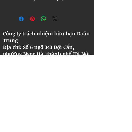
Công ty trách nhiệm hữu hạn Doãn
Trung
Địa chỉ: Số 6 ngõ 343 Đội Cấn,
phường Ngọc Hà, thành phố Hà Nội.
​Số điện thoại: +8424 6661 5555.
Thương Hiệu: