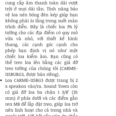
cung cấp âm thanh toàn dải vượt
trội ở mọi dải tần. Tính năng bảo
vệ loa nén bóng đèn kép giúp bạn
không phải lo lắng trong suốt màn
trình diễn. Đây là chiếc loa PA lý
tưởng cho các địa điểm có quy mô
vừa và nhỏ, với thiết kế hình
thang, các cạnh góc cạnh cho
phép bạn định vị nó như một
chiếc loa kiểm âm. Bạn cũng có
thể treo loa lên bằng các giá đỡ
treo tường của chúng tôi (CARME-
115BUBG3, được bán riêng).
Loa CARME-115BG3 được trang bị 2
x speakon vào/ra. Sound Town còn
có giá đỡ loa ba chân 1 3/8" (35
mm) ở phía dưới và các điểm gắn
ren M8 để lắp đặt treo, giúp loa trở
nên linh hoạt cho cả trong nhà và
ngoài trời. Với kết cấu ván ép chắc