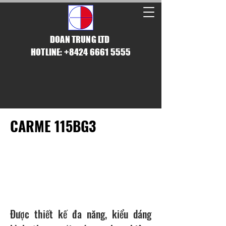
DOAN TRUNG LTD
HOTLINE: +8424 6661 5555
CARME 115BG3
GIẢI PHÁP ÂM THANH KHÔNG
GIỚI HẠN
Được thiết kế đa năng, kiểu dáng