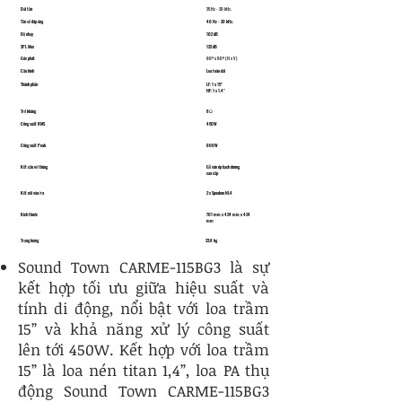
Dải tần
35 Hz - 20 kHz.
Tần số đáp ứng
40 Hz - 20 kHz.
Độ nhạy
​102 dB
SPL Max
132 dB
Góc phát
90º x 60º (H x V)
Cấu hình
Loa toàn dải
Thành phần
LF: 1 x 15"
HF: 1 x 1.4"
Trở kháng
8Ω
Công suất RMS
​450W
Công suất Peak
​900W
Kết cấu vỏ thùng
Gỗ ván ép bạch dương
cao cấp
Kết nối vào/ra
2 x Speakon NL4
Kích thước
701 mm x 424 mm x 424
mm
Trọng lượng
23.8 kg
Sound Town CARME-115BG3 là sự
kết hợp tối ưu giữa hiệu suất và
tính di động, nổi bật với loa trầm
15” và khả năng xử lý công suất
lên tới 450W. Kết hợp với loa trầm
15” là loa nén titan 1,4”, loa PA thụ
động Sound Town CARME-115BG3