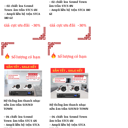
​- 02 chiếc loa Sound Town
​- 02 chiếc loa Sound
âm trần STCS 8N
Town âm trần STCS 6N
- Ampli liền bộ trộn STCA 180
- Ampli liền bộ trộn STCA
6Z
180 6Z
Giá cực ưu đãi
-30%
Giá cực ưu đãi
-30%
Số lượng có hạn
Số lượng có hạn
Hệ thống âm thanh nhạc
nền âm trần SOUND
Hệ thống âm thanh nhạc
TOWN
nền âm trần SOUND TOWN
​- 04 chiếc loa Sound
​- 04 chiếc loa Sound Town
Town âm trần STCS 4N
âm trần STCS 6N
- Ampli liền bộ trộn STCA
- Ampli liền bộ trộn STCA