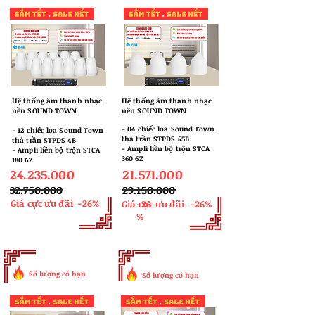
Hệ thống âm thanh nhạc
Hệ thống âm thanh nhạc
nền SOUND TOWN
nền SOUND TOWN
​- 04 chiếc loa Sound Town
​- 12 chiếc loa Sound Town
thả trần STPDS 65B
thả trần STPDS 4B
- Ampli liền bộ trộn STCA
- Ampli liền bộ trộn STCA
360 6Z
180 6Z
24.235.000
21.571.000
32.750.000
​29.150.000
Giá cực ưu đãi
-26%
Giá cực ưu đãi
-26
-26%
%
Số lượng có hạn
Số lượng có hạn