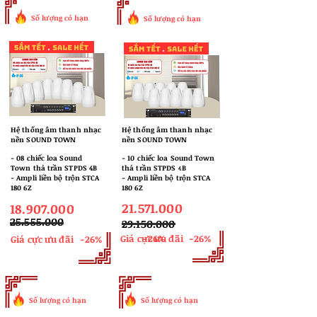
Số lượng có hạn
Số lượng có hạn
Hệ thống âm thanh nhạc
Hệ thống âm thanh nhạc
nền SOUND TOWN
nền SOUND TOWN
​- 08 chiếc loa Sound
​- 10 chiếc loa Sound Town
Town thả trần STPDS 4B
thả trần STPDS 4B
- Ampli liền bộ trộn STCA
- Ampli liền bộ trộn STCA
180 6Z
180 6Z
21.571.000
18.907.000
​25.555.000
​29.150.000
Giá cực ưu đãi
-26%
-26%
Giá cực ưu đãi
-26%
Số lượng có hạn
Số lượng có hạn