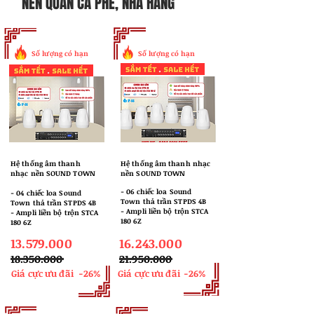
NỀN QUÁN CÀ PHÊ, NHÀ HÀNG
Số lượng có hạn
Số lượng có hạn
Hệ thống âm thanh
Hệ thống âm thanh nhạc
nhạc nền SOUND TOWN
nền SOUND TOWN
​- 06 chiếc loa Sound
​- 04 chiếc loa Sound
Town thả trần STPDS 4B
Town thả trần STPDS 4B
- Ampli liền bộ trộn STCA
- Ampli liền bộ trộn STCA
180 6Z
180 6Z
13.579.000
16.243.000
​18.350.000
​21.950.000
Giá cực ưu đãi
-26%
Giá cực ưu đãi
-26%