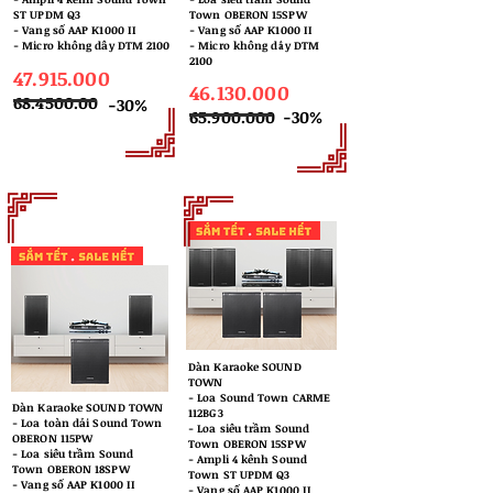
ST UPDM Q3
Town OBERON 15SPW
- Vang số AAP K1000 II
- Vang số AAP K1000 II
- Micro không dây DTM 2100
- Micro không dây DTM
2100
47.915.000
46.130.000
68.4500.00
-30%
65.900.000
-30%
Dàn Karaoke SOUND
TOWN
​- Loa Sound Town CARME
Dàn Karaoke SOUND TOWN
112BG3
​- Loa toàn dải Sound Town
- Loa siêu trầm Sound
OBERON 115PW
Town OBERON 15SPW
- Loa siêu trầm Sound
- Ampli 4 kênh Sound
Town OBERON 18SPW
Town ST UPDM Q3
- Vang số AAP K1000 II
- Vang số AAP K1000 II