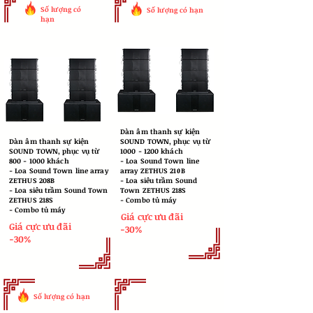
Số lượng có
Số lượng có hạn
hạn
Dàn âm thanh sự kiện
Dàn âm thanh sự kiện
SOUND TOWN, phục vụ từ
SOUND TOWN, phục vụ từ
1000 - 1200
khách
800 - 1000
khách
​- Loa Sound Town line
​- Loa Sound Town line array
array ZETHUS 210B
ZETHUS 208B
- Loa siêu trầm Sound
- Loa siêu trầm Sound Town
Town ZETHUS 218S
ZETHUS 218S
- Combo tủ máy
- Combo tủ máy
Giá cực ưu đãi
Giá cực ưu đãi
-30%
-30%
Số lượng có hạn