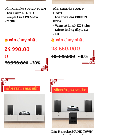
Dàn Karaoke SOUND TOWN
Dàn Karaoke SOUND
​- Loa CARME 112BG3
TOWN
- Ampli 3 in 1 PS Audio
​- Loa toàn dải OBERON
KM600
112PW
- Vang cơ lai số KX 9 plus
- Micro không dây DTM
2100
Bán chạy nhất
Bán chạy nhất
28.560.000
24.990.00
0
40.800.000
-30%
36.900.000
-30%
Dàn Karaoke SOUND TOWN