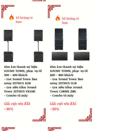
Số lượng có
Số lượng có
hạn
hạn
Dàn âm thanh sự kiện
Dàn âm thanh sự kiện
SOUND TOWN, phục vụ từ
SOUND TOWN, phục vụ từ
500 - 600 khách
600 - 800 khách
​- Loa Sound Town line
​- Loa Sound Town line
array ZETHUS 112B
array ZETHUS 112B
- Loa siêu trầm Sound
- Loa siêu trầm Sound
Town ZETHUS VX118S
Town CARME 218S
- Combo tủ máy
- Combo tủ máy
Giá cực ưu đãi
Giá cực ưu đãi
-30%
-30%