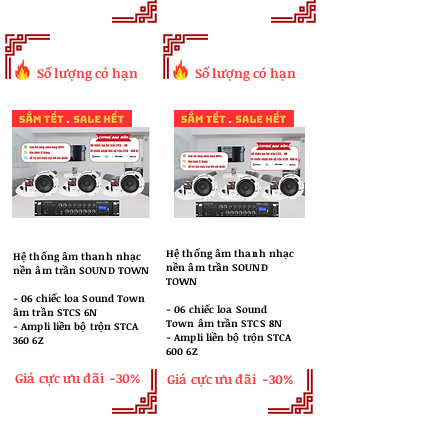
Số lượng có hạn
Số lượng có hạn
Hệ thống âm thanh nhạc
Hệ thống âm thanh nhạc
nền âm trần SOUND
nền âm trần SOUND TOWN
TOWN
​- 06 chiếc loa Sound Town
​- 06 chiếc loa Sound
âm trần STCS 6N
Town âm trần STCS 8N
- Ampli liền bộ trộn STCA
- Ampli liền bộ trộn STCA
360 6Z
600 6Z
Giá cực ưu đãi
-30%
Giá cực ưu đãi
-30%