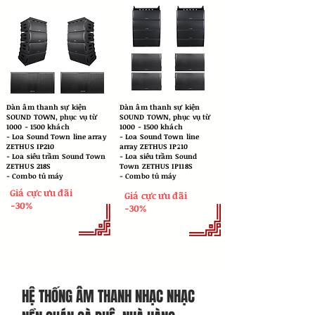
Dàn âm thanh sự kiện
Dàn âm thanh sự kiện
SOUND TOWN, phục vụ từ
SOUND TOWN, phục vụ từ
1000 - 1500
khách
1000 - 1500
khách
​- Loa Sound Town line array
​- Loa Sound Town line
ZETHUS IP210
array ZETHUS IP210
- Loa siêu trầm Sound Town
- Loa siêu trầm Sound
ZETHUS 218S
Town ZETHUS IP118S
- Combo tủ máy
- Combo tủ máy
Giá cực ưu đãi
Giá cực ưu đãi
-30%
-30%
HỆ THỐNG ÂM THANH NHẠC NHẠC