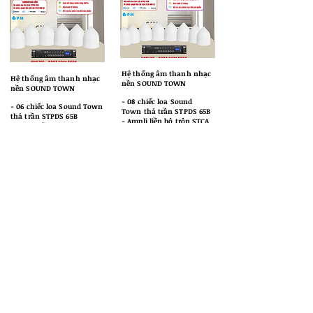
Hệ thống âm thanh nhạc
Hệ thống âm thanh nhạc
nền SOUND TOWN
nền SOUND TOWN
​- 08 chiếc loa Sound
​- 06 chiếc loa Sound Town
Town thả trần STPDS 65B
thả trần STPDS 65B
- Ampli liền bộ trộn STCA
- Ampli liền bộ trộn STCA
600 6Z
360 6Z
​26.899.000
32.220.000
36.350.000
43.550.000
Giá cực ưu đãi
-26%
Giá cực ưu đãi
-26%
LOA KARAOKE GIÁ SALE SẬP SÀN