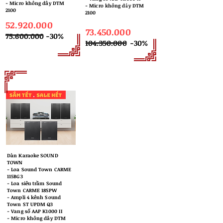
- Micro không dây DTM
- Micro không dây DTM
2100
2100
52.920.000
73.450.000
75.600.000
-30%
104.350.000
-30%
Dàn Karaoke SOUND
TOWN
​- Loa Sound Town CARME
115BG3
- Loa siêu trầm Sound
Town CARME 18SPW
- Ampli 4 kênh Sound
Town ST UPDM Q3
- Vang số AAP K1000 II
- Micro không dây DTM