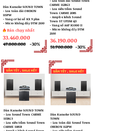
​- Loa toàn dải Sound Town
CARME 112BG3
Dàn Karaoke SOUND TOWN
- Loa siêu trầm Sound
​- Loa toàn dải OBERON
Town CARME 208S
115PW
- Ampli 4 kênh Sound
- Vang cơ lai số KX 9 plus
Town ST UPDM Q3
- Micro không dây DTM 2100
- Vang số AAP K1000 II
- Micro không dây DTM
Bán chạy nhất
2100
33.460.000
36.190.000
47.800.000
-30%
51.700.000
-30%
Dàn Karaoke SOUND TOWN
​- Loa Sound Town CARME
Dàn Karaoke SOUND
115BG3
TOWN
- Loa siêu trầm Sound Town
​- Loa toàn dải Sound Town
CARME 118SB
OBERON 112PW
- Ampli 4 kênh Sound Town
- Loa siêu trầm Sound