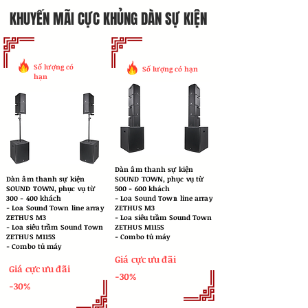
KHUYẾN MÃI CỰC KHỦNG DÀN SỰ KIỆN
Số lượng có
Số lượng có hạn
hạn
Dàn âm thanh sự kiện
Dàn âm thanh sự kiện
SOUND TOWN, phục vụ từ
SOUND TOWN, phục vụ từ
500 - 600 khách
300 - 400 khách
​- Loa Sound Town line array
​- Loa Sound Town line array
ZETHUS M3
ZETHUS M3
- Loa siêu trầm Sound Town
- Loa siêu trầm Sound Town
ZETHUS M115S
ZETHUS M115S
- Combo tủ máy
- Combo tủ máy
Giá cực ưu đãi
Giá cực ưu đãi
-30%
-30%