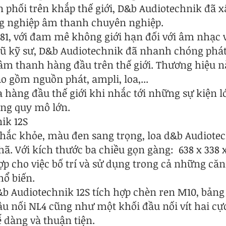
n phối trên khắp thế giới, D&b Audiotechnik đã 
 nghiệp âm thanh chuyên nghiệp.
981, với đam mê không giới hạn đối với âm nhạc 
ũ kỹ sư, D&b Audiotechnik đã nhanh chóng phát
m thanh hàng đầu trên thế giới. Thương hiệu n
o gồm nguồn phát, ampli, loa,...
 hàng đầu thế giới khi nhắc tới những sự kiện l
ộng quy mô lớn.
ik 12S
chắc khỏe, màu đen sang trọng, loa d&b Audiote
hã. Với kích thước ba chiều gọn gàng: 638 x 338
 hợp cho việc bố trí và sử dụng trong cả những c
hổ biến.
&b Audiotechnik 12S tích hợp chèn ren M10, bảng 
u nối NL4 cũng như một khối đầu nối vít hai cực
ễ dàng và thuận tiện.