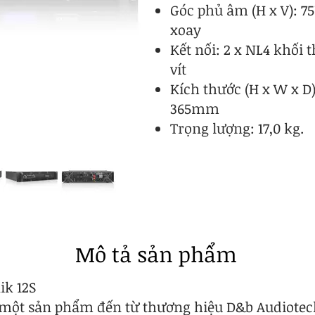
Góc phủ âm (H x V): 75°
xoay
Kết nối: 2 x NL4 khối t
vít
Kích thước (H x W x D)
365mm
Trọng lượng: 17,0 kg.
Mô tả sản phẩm
ik 12S
 một sản phẩm đến từ thương hiệu D&b Audiotechn