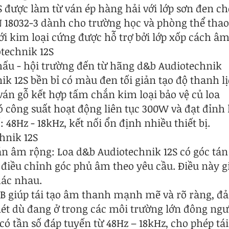
S được làm từ ván ép hàng hải với lớp sơn đen c
 18032-3 dành cho trường học và phòng thể thao
i kim loại cứng được hỗ trợ bởi lớp xốp cách âm
technik 12S
hấu - hội trường đến từ hãng d&b Audiotechnik
ik 12S bền bỉ có màu đen tối giản tạo độ thanh l
 ván gỗ kết hợp tấm chắn kim loại bảo vệ củ loa
ó công suất hoạt động liên tục 300W và đạt đỉnh 
: 48Hz - 18kHz, kết nối ổn định nhiều thiết bị.
hnik 12S
án âm rộng: Loa d&b Audiotechnik 12S có góc tán 
điều chỉnh góc phủ âm theo yêu cầu. Điều này gi
hác nhau.
3dB giúp tái tạo âm thanh mạnh mẽ và rõ ràng, 
ét dù đang ở trong các môi trường lớn đông ngư
có tần số đáp tuyến từ 48Hz – 18kHz, cho phép tá