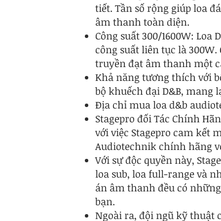
tiết. Tần số rộng giúp loa 
âm thanh toàn diện.
Công suất 300/1600W: Loa D
công suất liên tục là 300W
truyền đạt âm thanh một 
Khả năng tương thích với b
bộ khuếch đại D&B, mang lại
Địa chỉ mua loa d&b audiot
Stagepro đối Tác Chính Hãn
với việc Stagepro cam kết
Audiotechnik chính hãng vớ
Với sự độc quyền này, Sta
loa sub, loa full-range và
án âm thanh đều có những yê
bạn.
Ngoài ra, đội ngũ kỹ thuật