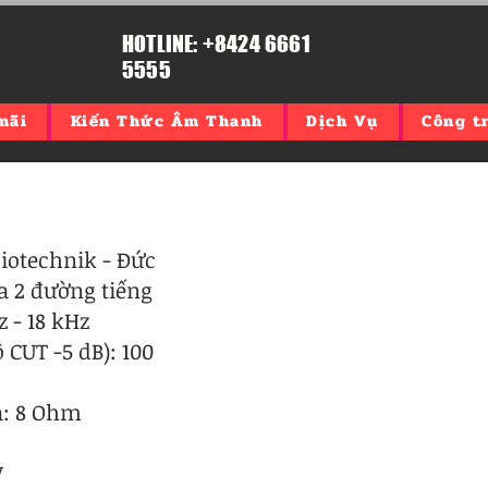
HOTLINE: +8424 6661
5555
mãi
Kiến Thức Âm Thanh
Dịch Vụ
Công tr
iotechnik - Đức
a 2 đường tiếng
z - 18 kHz
 CUT -5 dB): 100
a: 8 Ohm
W