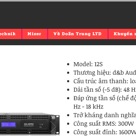
echnik
Mixer
Về Doãn Trung LTD
Khuyến 
Model: 12S
Thương hiệu: d&b Aud
Cấu trúc âm thanh: lo
Dải tần số (-5 dB): 48 H
Đáp ứng tần số (chế độ
Hz - 18 kHz
Trở kháng danh nghĩ
Công suất RMS: 300W
Công suất đỉnh: 1600