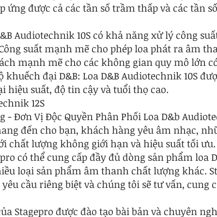
đáp ứng được cả các tần số trầm thấp và các tần s
&B Audiotechnik 10S có khả năng xử lý công suấ
. Công suất mạnh mẽ cho phép loa phát ra âm tha
cách mạnh mẽ cho các không gian quy mô lớn c
ộ khuếch đại D&B: Loa D&B Audiotechnik 10S được
 hiệu suất, độ tin cậy và tuổi thọ cao.
echnik 12S
g - Đơn Vị Độc Quyền Phân Phối Loa D&b Audiot
 mang đến cho bạn, khách hàng yêu âm nhạc, n
i chất lượng không giới hạn và hiệu suất tối ưu.
gepro có thể cung cấp đầy đủ dòng sản phẩm loa
 nhiều loại sản phẩm âm thanh chất lượng khác. 
u cầu riêng biệt và chúng tôi sẽ tư vấn, cung c
 của Stagepro được đào tạo bài bản và chuyên ngh