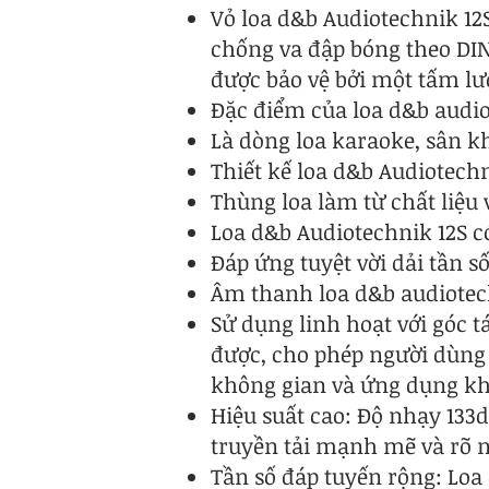
Vỏ loa d&b Audiotechnik 12
chống va đập bóng theo DIN
được bảo vệ bởi một tấm lướ
Đặc điểm của loa d&b audio
Là dòng loa karaoke, sân k
Thiết kế loa d&b Audiotechn
Thùng loa làm từ chất liệu
Loa d&b Audiotechnik 12S c
Đáp ứng tuyệt vời dải tần số
Âm thanh loa d&b audiotec
Sử dụng linh hoạt với góc t
được, cho phép người dùng 
không gian và ứng dụng k
Hiệu suất cao: Độ nhạy 13
truyền tải mạnh mẽ và rõ n
Tần số đáp tuyến rộng: Loa 