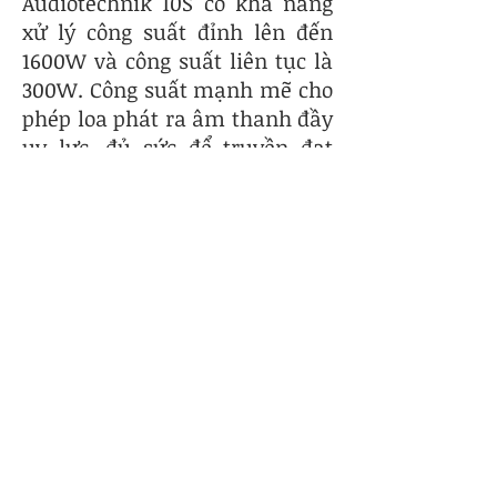
Audiotechnik 10S có khả năng
xử lý công suất đỉnh lên đến
1600W và công suất liên tục là
300W. Công suất mạnh mẽ cho
phép loa phát ra âm thanh đầy
uy lực, đủ sức để truyền đạt
âm thanh một cách mạnh mẽ
cho các không gian quy mô lớn
có nhiều người tham dự.
Khả năng tương thích với bộ
khuếch đại D&B: Loa D&B
Audiotechnik 10S được thiết kế
để hoạt động với bộ khuếch đại
D&B, mang lại hiệu suất, độ tin
cậy và tuổi thọ cao.
Địa chỉ mua loa d&b
audiotechnik 12S
Stagepro đối Tác Chính Hãng -