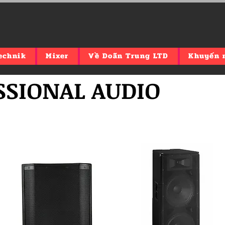
echnik
Mixer
Về Doãn Trung LTD
Khuyến 
ESSIONAL AUDIO