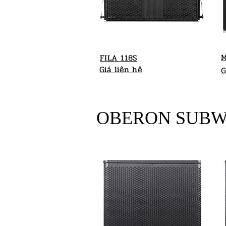
M
FILA 118S
Giá liên hệ
G
OBERON SUB