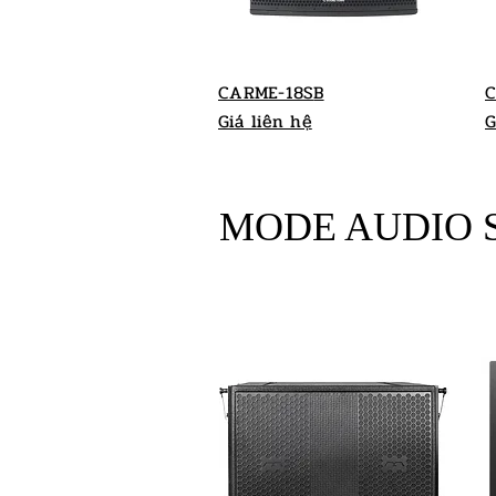
CARME-18S
B
C
Giá liên hệ
G
MODE AUDIO