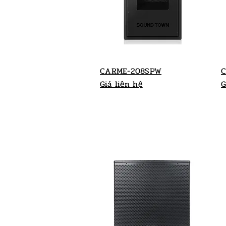
CARME-208SPW
C
Giá liên hệ
G