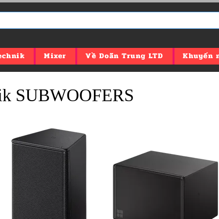
echnik
Mixer
Về Doãn Trung LTD
Khuyến 
nik SUBWOOFERS