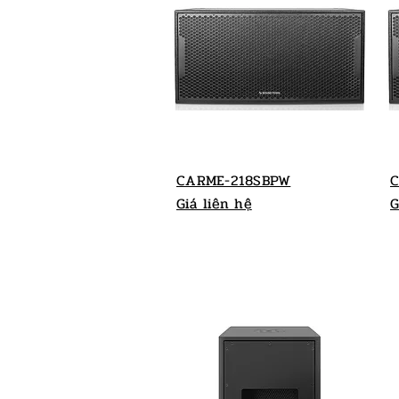
CARME-218SBPW
C
Giá liên hệ
G