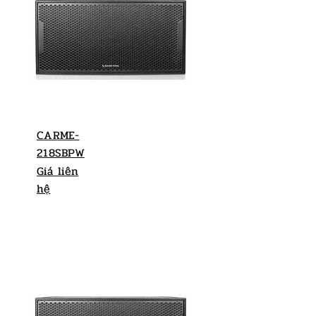
CARME-
218SBPW
Giá liên
hệ