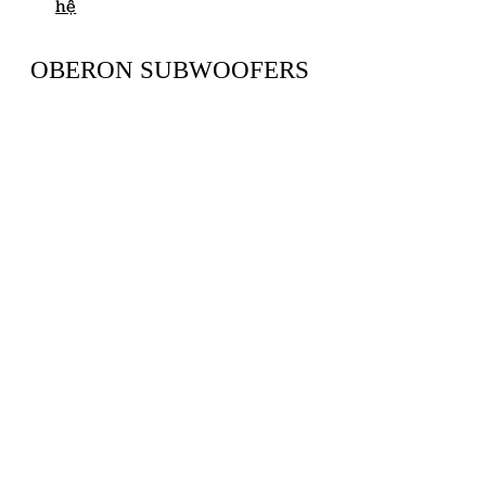
hệ
OBERON SUBWOOFERS
OBERON-18SPW
Giá liên