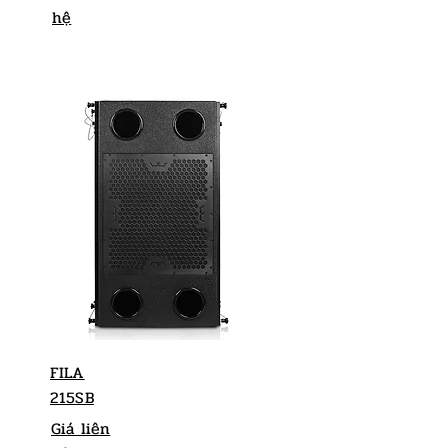
hệ
FILA
215SB
Giá liên