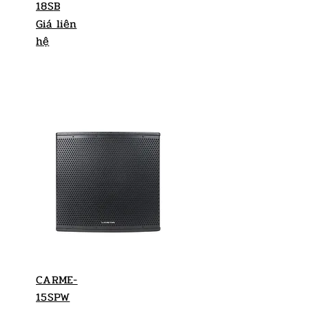
18S
B
Giá liên
hệ
CARME-
15SPW