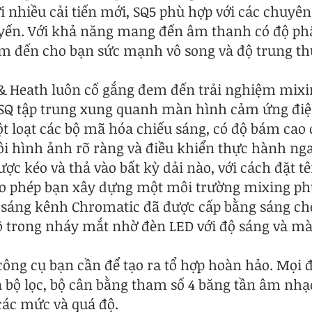
i nhiều cải tiến mới, SQ5 phù hợp với các chuyê
tuyến. Với khả năng mang đến âm thanh có độ ph
đem đến cho bạn sức mạnh vô song và độ trung t
n & Heath luôn cố gắng đem đến trải nghiệm mix
 SQ tập trung xung quanh màn hình cảm ứng điện
 loạt các bộ mã hóa chiếu sáng, có độ bám cao đ
ồi hình ảnh rõ ràng và điều khiển thực hành nga
ược kéo và thả vào bất kỳ dải nào, với cách đặt 
o phép bạn xây dựng một môi trường mixing ph
 sáng kênh Chromatic đã được cấp bằng sáng chế
 trong nháy mắt nhờ đèn LED với độ sáng và màu
 công cụ bạn cần để tạo ra tổ hợp hoàn hảo. Mọi 
à bộ lọc, bộ cân bằng tham số 4 băng tần âm nh
các mức và quá độ.