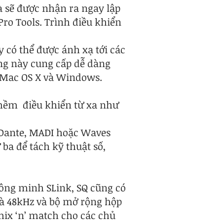
và sẽ được nhận ra ngay lập
Pro Tools. Trình điều khiển
 có thể được ánh xạ tới các
ng này cung cấp dễ dàng
g Mac OS X và Windows.
 mềm điều khiển từ xa như
 Dante, MADI hoặc Waves
 ba để tách kỹ thuật số,
thông minh SLink, SQ cũng có
và 48kHz và bộ mở rộng hộp
mix ‘n’ match cho các chủ