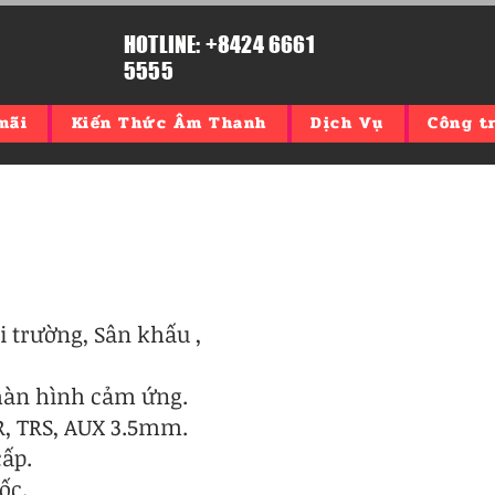
HOTLINE: +8424 6661
5555
mãi
Kiến Thức Âm Thanh
Dịch Vụ
Công tr
 trường, Sân khấu ,
màn hình cảm ứng.
R, TRS, AUX 3.5mm.
cấp.
ốc.