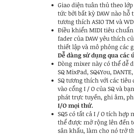
Giao diện tuân thủ theo lớp 
tức bởi bất kỳ DAW nào hỗ t
tương thích ASIO TM và W
Điều khiển MIDI tiêu chuẩn
fader của DAW yêu thích c
thiết lập và mô phỏng các 
Dễ dàng sử dụng qua các ứ
Dòng mixer này có thể dễ 
SQ MixPad, SQ4You, DANTE
SQ tương thích với các ti
vào cổng I / O của SQ và bạ
phát trực tuyến, ghi âm, ph
I/O mọi thứ.
SQ5 có tất cả I / O tích hợ
thể được mở rộng lên đến t
sân khấu, làm cho nó trở t