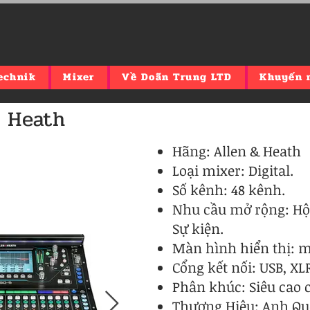
echnik
Mixer
Về Doãn Trung LTD
Khuyến 
& Heath
Hãng: Allen & Heath
Loại mixer: Digital.
Số kênh: 48 kênh.
Nhu cầu mở rộng: Hội
Sự kiện.
Màn hình hiển thị: 
Cổng kết nối: USB, XL
Phân khúc: Siêu cao 
Thương Hiệu: Anh Qu