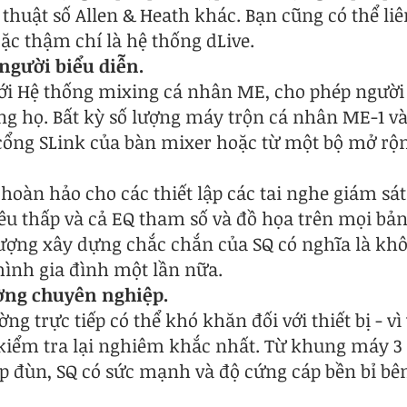
thuật số Allen & Heath khác. Bạn cũng có thể liê
ặc thậm chí là hệ thống dLive.
người biểu diễn.
ới Hệ thống mixing cá nhân ME, cho phép người 
ng họ. Bất kỳ số lượng máy trộn cá nhân ME-1 v
 cổng SLink của bàn mixer hoặc từ một bộ mở rộn
oàn hảo cho các thiết lập các tai nghe giám sát
iêu thấp và cả EQ tham số và đồ họa trên mọi bả
lượng xây dựng chắc chắn của SQ có nghĩa là khô
ình gia đình một lần nữa.
ường chuyên nghiệp.
ng trực tiếp có thể khó khăn đối với thiết bị - vì
 kiểm tra lại nghiêm khắc nhất. Từ khung máy 3 
đùn, SQ có sức mạnh và độ cứng cáp bền bỉ bên