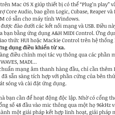
trên Mac OS X giúp thiết bị có thể “Plug’n play” 
rợ Core Audio, bao gồm Logic, Cubase, Reaper và 
DM có sẵn cho máy tính Windows.
 được đào dưới các kết nối mạng và USB. Điều này
ủa bạn bằng ứng dụng A&H MIDI Control. Ứng dụ
giao thức HUI hoặc Mackie Control trên hệ thốn
ng dụng điều khiển từ xa.
dàng điều chỉnh mọi tác vụ thông qua các phần
, WAVES, MADI…
êu chuẩn mạng âm thanh hàng đầu, chỉ cần thêm
n đã sẵn sàng tích hợp với phần cứng của bên thứ
át sóng và cài đặt ứng dụng.
p mà bạn cần để hoạt động độc lập. Nhờ có cổng 
ổng số 48 đầu vào mic thông qua một họ 96kHz 
hành một giải pháp kết hợp linh hoạt, giải pháp 