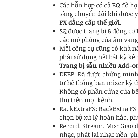
Các hỗn hợp có cả EQ đồ họ
sàng chuyển đổi khi được y
FX đẳng cấp thế giới.
SQ được trang bị 8 động cơ
các mô phỏng của âm vang c
Mỗi công cụ cũng có khả nă
phải sử dụng hết bất kỳ kê
Trang bị sẵn nhiều Add-on
DEEP: Đã được chứng minh tr
từ hệ thống bàn mixer kỹ th
Không có phần cứng của bên
thu trên mọi kênh.
RackExtraFX: RackExtra FX
chọn bộ xử lý hoàn hảo, phù
Record. Stream. Mix: Giao 
nhạc, phát lại nhạc nền, ph