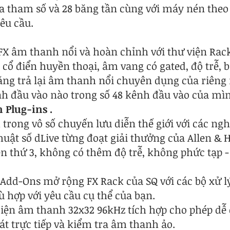
a tham số và 28 băng tần cùng với máy nén theo 
êu cầu.
 FX âm thanh nổi và hoàn chỉnh với thư viện Rac
ổ điển huyền thoại, âm vang có gated, độ trễ, b
ng trả lại âm thanh nổi chuyên dụng của riêng 
nh đầu vào nào trong số 48 kênh đầu vào của mì
 Plug-ins .
ong vô số chuyến lưu diễn thế giới với các nghệ
uật số dLive từng đoạt giải thưởng của Allen & H
 thứ 3, không có thêm độ trễ, không phức tạp -
 Add-Ons mở rộng FX Rack của SQ với các bộ xử 
 hợp với yêu cầu cụ thể của bạn.
diện âm thanh 32x32 96kHz tích hợp cho phép dễ 
át trực tiếp và kiểm tra âm thanh ảo.