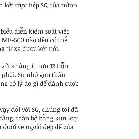
n kết trực tiếp SQ của mình
biểu diễn kiểm soát việc
à ME-500 nào đều có thể
g từ xa được kết nối.
 với không ít hơn 12 hỗn
n phối. Sự nhỏ gọn thân
ng có lý do gì để đánh cược
 vậy đối với SQ, chúng tôi đã
tầng, toàn bộ bằng kim loại
 dưới vẻ ngoài đẹp đẽ của