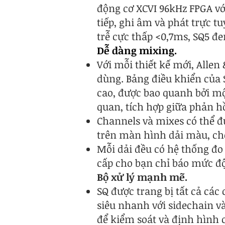
động cơ XCVI 96kHz FPGA vớ
tiếp, ghi âm và phát trực 
trễ cực thấp <0,7ms, SQ5 
Dễ dàng mixing.
Với mỗi thiết kế mới, Alle
dùng. Bảng điều khiển của
cao, được bao quanh bởi một
quan, tích hợp giữa phản h
Channels và mixes có thể đ
trên màn hình dải màu, ch
Mỗi dải đều có hệ thống đo
cấp cho bạn chỉ báo mức độ
Bộ xử lý mạnh mẽ.
SQ được trang bị tất cả các
siêu nhanh với sidechain v
để kiểm soát và định hình 