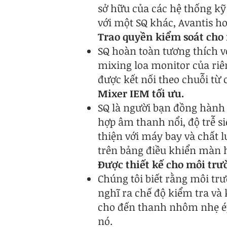
sở hữu của các hệ thống kỹ 
với một SQ khác, Avantis ho
Trao quyền kiểm soát cho 
SQ hoàn toàn tương thích v
mixing loa monitor của riê
được kết nối theo chuỗi từ
Mixer IEM tối ưu.
SQ là người bạn đồng hành h
hợp âm thanh nổi, độ trễ s
thiện với máy bay và chất 
trên bảng điều khiển màn h
Được thiết kế cho môi tr
Chúng tôi biết rằng môi trườ
nghĩ ra chế độ kiểm tra và
cho đến thanh nhôm nhẹ ép 
nó.