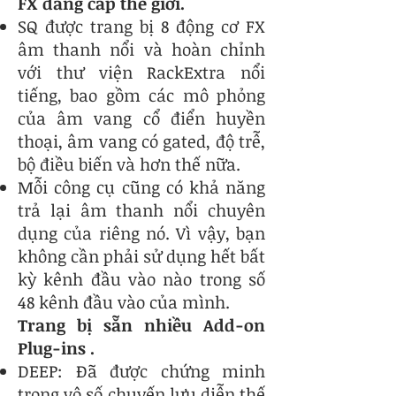
FX đẳng cấp thế giới.
SQ được trang bị 8 động cơ FX
âm thanh nổi và hoàn chỉnh
với thư viện RackExtra nổi
tiếng, bao gồm các mô phỏng
của âm vang cổ điển huyền
thoại, âm vang có gated, độ trễ,
bộ điều biến và hơn thế nữa.
Mỗi công cụ cũng có khả năng
trả lại âm thanh nổi chuyên
dụng của riêng nó. Vì vậy, bạn
không cần phải sử dụng hết bất
kỳ kênh đầu vào nào trong số
48 kênh đầu vào của mình.
Trang bị sẵn nhiều Add-on
Plug-ins .
DEEP: Đã được chứng minh
trong vô số chuyến lưu diễn thế