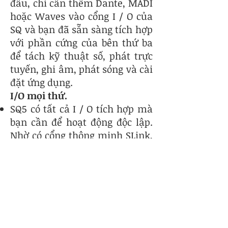
đầu, chỉ cần thêm Dante, MADI
hoặc Waves vào cổng I / O của
SQ và bạn đã sẵn sàng tích hợp
với phần cứng của bên thứ ba
để tách kỹ thuật số, phát trực
tuyến, ghi âm, phát sóng và cài
đặt ứng dụng.
I/O mọi thứ.
SQ5 có tất cả I / O tích hợp mà
bạn cần để hoạt động độc lập.
Nhờ có cổng thông minh SLink,
SQ cũng có thể được mở rộng
lên đến tổng số 48 đầu vào mic
thông qua một họ 96kHz và
48kHz và bộ mở rộng hộp sân
khấu, làm cho nó trở thành
một giải pháp kết hợp linh