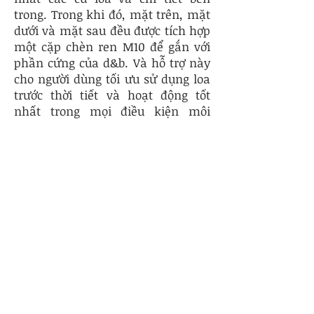
trong. Trong khi đó, mặt trên, mặt
dưới và mặt sau đều được tích hợp
một cặp chèn ren M10 để gắn với
phần cứng của d&b. Và hỗ trợ này
cho người dùng tối ưu sử dụng loa
trước thời tiết và hoạt động tốt
nhất trong mọi điều kiện môi
trường thay đổi.
Đặc điểm của d&b E12X
subwoofer
d&b E12X SUB thuộc dòng thương
hiệu Đức - d&b Audiotechnik bán
chạy hàng đầu
Củ loa woofer cỡ lớn 305 mm giúp
tăng cường âm trầm mạnh mẽ và
chắc khỏe
d&b E12X SUB có công suất hoạt
động liên tục mạnh mẽ 300W, đạt
đỉnh tới 1600W