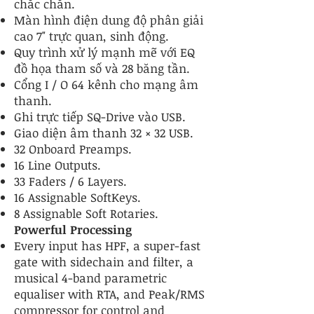
chắc chắn.
Màn hình điện dung độ phân giải
cao 7" trực quan, sinh động.
Quy trình xử lý mạnh mẽ với EQ
đồ họa tham số và 28 băng tần.
Cổng I / O 64 kênh cho mạng âm
thanh.
Ghi trực tiếp SQ-Drive vào USB.
Giao diện âm thanh 32 × 32 USB.
32 Onboard Preamps.
16 Line Outputs.
33 Faders / 6 Layers.
16 Assignable SoftKeys.
8 Assignable Soft Rotaries.
Powerful Processing
Every input has HPF, a super-fast
gate with sidechain and filter, a
musical 4-band parametric
equaliser with RTA, and Peak/RMS
compressor for control and