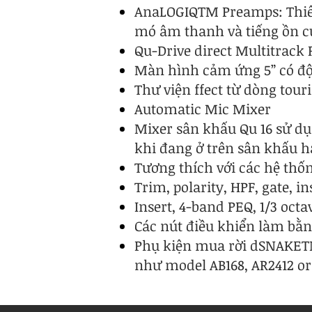
AnaLOGIQTM Preamps: Thiết
mó âm thanh và tiếng ồn c
Qu-Drive direct Multitrack 
Màn hình cảm ứng 5” có độ 
Thư viện ffect từ dòng touri
Automatic Mic Mixer
Mixer sân khấu Qu 16 sử dụ
khi đang ở trên sân khấu h
Tương thích với các hệ th
Trim, polarity, HPF, gate, i
Insert, 4-band PEQ, 1/3 oct
Các nút điều khiển làm bằn
Phụ kiện mua rời dSNAKETM
như model AB168, AR2412 or