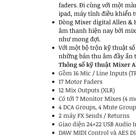
faders. Đi cùng với một mà
ipad, máy tính điều khiển t
Dòng
Mixer digital
Allen & 
âm thanh hiện nay bởi mix
như mong đợi.
Với một bộ trộn kỹ thuật s
những bản thu âm đầy ấn t
Thông số kỹ thuật Mixer A
Gồm 16 Mic / Line Inputs (TR
17 Motor Faders
12 Mix Outputs (XLR)
Có tới 7 Monitor Mixes (4 m
4 DCA Groups, 4 Mute Group
2 máy FX Sends / Returns
Giao diện 24×22 USB Audio I
DAW MIDI Control và AES Di