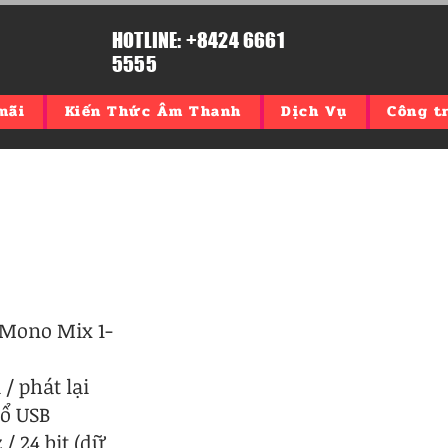
HOTLINE: +8424 6661
5555
mãi
Kiến Thức Âm Thanh
Dịch Vụ
Công tr
 Mono Mix 1-
/ phát lại
ổ USB
/ 24 bit (dữ