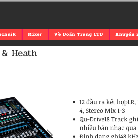
echnik
Mixer
Về Doãn Trung LTD
Khuyến 
 & Heath
12 đầu ra kết hợpLR,
4, Stereo Mix 1-3
Qu-Drive18 Track ghi 
nhiều bản nhạc qua 
Định dạng ghi48 kHz 