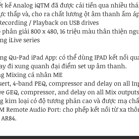
 kế Analog iQTM đã được cải tiến qua nhiều th
ực thấp và, cho ra chất lương ột âm thanh ấm á
Recording / Playback on USB drives
phân giải 800 x 480, 16 triệu màu thân thiện ng
ng iLive series
ng Qu-Pad iPad App: có thể dùng IPAD kết nối qua
ay đi xung quanh đại điểm set up âm thanh.
ống Mixing cá nhân ME
nsert, 4-band PEQ, compressor and delay on all In
ave GEQ, compressor, and delay on all Mix output
g kim loại có độ tương phản cao và được mạ chấ
 Remote Audio Port: cho phếp kết nối từ xa thô
 AR84.