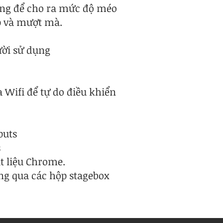
áng để cho ra mức độ méo
p và mượt mà.
ười sử dụng
 Wifi để tự do điều khiển
puts
s
t liệu Chrome.
ng qua các hộp stagebox