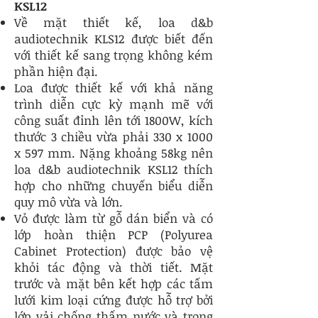
KSL12
Về mặt thiết kế, loa d&b
audiotechnik KLS12 được biết đến
với thiết kế sang trọng không kém
phần hiện đại.
Loa được thiết kế với khả năng
trình diễn cực kỳ mạnh mẽ với
công suất đỉnh lên tới 1800W, kích
thước 3 chiều vừa phải 330 x 1000
x 597 mm. Nặng khoảng 58kg nên
loa d&b audiotechnik KSL12 thích
hợp cho những chuyến biểu diễn
quy mô vừa và lớn.
Vỏ được làm từ gỗ dán biển và có
lớp hoàn thiện PCP (Polyurea
Cabinet Protection) được bảo vệ
khỏi tác động và thời tiết. Mặt
trước và mặt bên kết hợp các tấm
lưới kim loại cứng được hỗ trợ bởi
lớp vải chống thấm nước và trong