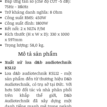
Đáp ứng tần số (chế độ CUT -5 dB):
75Hz - 18kHz
Trở kháng danh nghĩa: 8 Ohm
Công suất RMS: 450W
Công suất đỉnh: 1800W
Kết nối: 2 x NLT4 F/M
Kích thước (H x W x D): 330 x 1000
x 597mm
Trọng lượng: 58,0 kg.
Mô tả sản phẩm
Xuất xứ loa d&b audiotechnik
KSL12
Loa d&b audiotechnik KSL12 - một
sản phẩm đến từ thương hiệu D&b
Audiotechnik, có trụ sở tại Đức. Với
hơn 500 đối tác và nhà phân phối
trên khắp thế giới, D&b
Audiotechnik đã xây dựng một
danh tiếng mạnh mẽ trong ngành