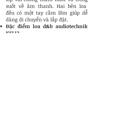
suốt về âm thanh. Hai bên loa
đều có một tay cầm lõm giúp dễ
dàng di chuyển và lắp đặt.
Đặc điểm loa d&b audiotechnik
KSL12
Loa d&b audiotechnik KSL12 thiết
kế chắc chắn, cứng cáp mang đến
cho vẻ ngoài hiện đại, tối ưu và
phù hợp nhiều không gian như:
quán bar, show diễn,....
Là dòng loa mảng 3 chiều trang bị
công nghệ âm thanh mới và hiệu
suất cao
KSL12 chứa hai củ loa LF
neodymium 10" hướng về phía
trước và hai củ loa LF neodymium
8" hướng ra hai bên.
Đáp ứng tần số rộng 54Hz - 18kHz,
công suất liên tục 450W cho âm