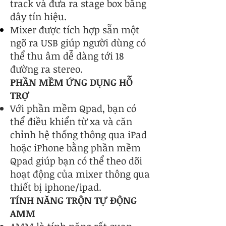
track và đưa ra stage box bằng
dây tín hiệu.
Mixer được tích hợp sẵn một
ngõ ra USB giúp người dùng có
thể thu âm dễ dàng tới 18
đường ra stereo.
PHẦN MỀM ỨNG DỤNG HỖ
TRỢ
Với phần mềm Qpad, bạn có
thể điều khiển từ xa và căn
chỉnh hệ thống thông qua iPad
hoặc iPhone bằng phần mềm
Qpad giúp bạn có thể theo dõi
hoạt động của mixer thông qua
thiết bị iphone/ipad.
​TÍNH NĂNG TRỘN TỰ ĐỘNG
AMM