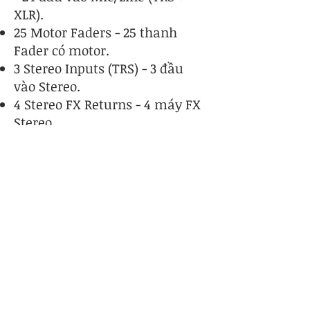
XLR).
25 Motor Faders - 25 thanh
Fader có motor.
3 Stereo Inputs (TRS) - 3 đầu
vào Stereo.
4 Stereo FX Returns - 4 máy FX
Stereo.
20 Mix Outputs (XLR) - 20 đầu
ra Mix (XLR).
2 Stereo Groups (switchable to
Mix mode) - 2 Group Stereo.
9 Monitor Mixes (4 mono + 5
stereo).
2 đầu ra Stereo Matrix.
4 Mute Groups.
4 máy FX.
4 FX Gửi / Quay về.