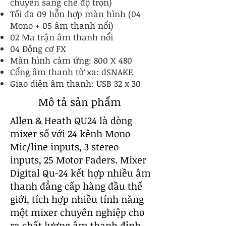
chuyển sang chế độ trộn)
Tối đa 09 hỗn hợp màn hình (04
Mono + 05 âm thanh nổi)
02 Ma trận âm thanh nổi
04 Động cơ FX
Màn hình cảm ứng: 800 X 480
Cổng âm thanh từ xa: dSNAKE
Giao diện âm thanh: USB 32 x 30
Mô tả sản phẩm
Allen & Heath QU24 là dòng
mixer số với 24 kênh Mono
Mic/line inputs, 3 stereo
inputs, 25 Motor Faders. Mixer
Digital Qu-24 kết hợp nhiều âm
thanh đẳng cấp hàng đầu thế
giới, tích hợp nhiều tính năng
một mixer chuyên nghiệp cho
ra chất lượng âm thanh đỉnh