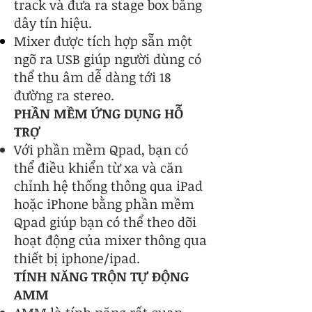
track và đưa ra stage box bằng
dây tín hiệu.
Mixer được tích hợp sẵn một
ngõ ra USB giúp người dùng có
thể thu âm dễ dàng tới 18
đường ra stereo.
PHẦN MỀM ỨNG DỤNG HỖ
TRỢ
Với phần mềm Qpad, bạn có
thể điều khiển từ xa và căn
chỉnh hệ thống thông qua iPad
hoặc iPhone bằng phần mềm
Qpad giúp bạn có thể theo dõi
hoạt động của mixer thông qua
thiết bị iphone/ipad.
​TÍNH NĂNG TRỘN TỰ ĐỘNG
AMM