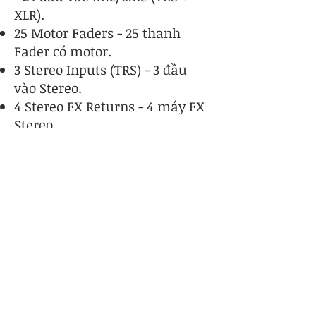
XLR).
25 Motor Faders - 25 thanh
Fader có motor.
3 Stereo Inputs (TRS) - 3 đầu
vào Stereo.
4 Stereo FX Returns - 4 máy FX
Stereo.
20 Mix Outputs (XLR) - 20 đầu
ra Mix (XLR).
2 Stereo Groups (switchable to
Mix mode) - 2 Group Stereo.
9 Monitor Mixes (4 mono + 5
stereo).
2 đầu ra Stereo Matrix.
4 Mute Groups.
4 máy FX.
4 FX Gửi / Quay về.