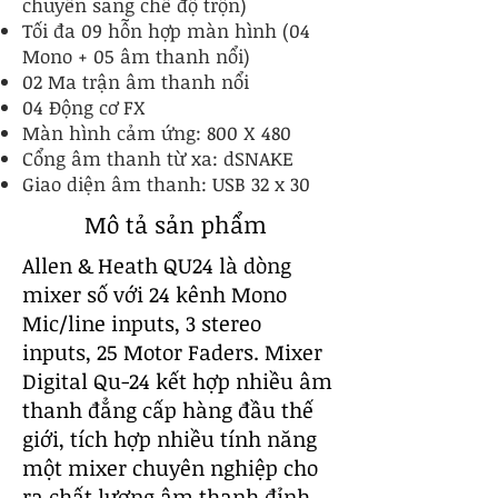
chuyển sang chế độ trộn)
Tối đa 09 hỗn hợp màn hình (04
Mono + 05 âm thanh nổi)
02 Ma trận âm thanh nổi
04 Động cơ FX
Màn hình cảm ứng: 800 X 480
Cổng âm thanh từ xa: dSNAKE
Giao diện âm thanh: USB 32 x 30
Mô tả sản phẩm
Allen & Heath QU24 là dòng
mixer số với 24 kênh Mono
Mic/line inputs, 3 stereo
inputs, 25 Motor Faders. Mixer
Digital Qu-24 kết hợp nhiều âm
thanh đẳng cấp hàng đầu thế
giới, tích hợp nhiều tính năng
một mixer chuyên nghiệp cho
ra chất lượng âm thanh đỉnh