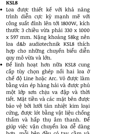
KSL8
Loa được thiết kế với khả năng
trình diễn cực kỳ mạnh mẽ với
công suất đỉnh lên tới 1800W, kích
thước 3 chiều vừa phải 330 x 1000
x 597 mm. Nặng khoảng 58kg nên
loa d&b audiotechnik KSL8 thích
hợp cho những chuyến biểu diễn
quy mô vừa và lớn.
Để linh hoạt hơn nữa KSL8 cung
cấp tùy chọn ghép nối hai loa ở
chế độ Line hoặc Arc. Vỏ được làm
bằng ván ép hàng hải và được phủ
một lớp sơn chịu va đập và thời
tiết. Mặt tiền và các mặt bên được
bảo vệ bởi lưới tản nhiệt kim loại
cứng, được lót bằng vật liệu chống
thấm và hấp thụ âm thanh. Để
giúp việc vận chuyển loa dễ dàng
hơn, mỗi bên đều có tay cầm và