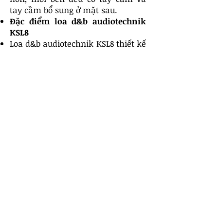
tay cầm bổ sung ở mặt sau.
Đặc điểm loa d&b audiotechnik
KSL8
Loa d&b audiotechnik KSL8 thiết kế
chắc chắn, cứng cáp mang đến
cho vẻ ngoài hiện đại, tối ưu và
phù hợp nhiều không gian như:
quán bar, show diễn,....
Là dòng loa mảng 3 chiều trang bị
công nghệ âm thanh mới và hiệu
suất cao
KSL8 chứa hai loa trầm
neodymium 10" (35,6 cm), hai loa
trầm neodymium 8" (25,4 cm) gắn
bên cạnh, một loa trầm 8" (20,3
cm).
Đáp ứng tần số rộng 54Hz - 18kHz,
công suất liên tục 450W cho âm
thanh đầu ra chân thực và sống