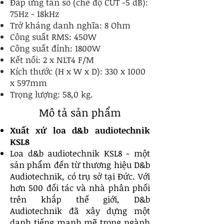
Đáp ứng tần số (chế độ CUT -5 dB):
75Hz - 18kHz
Trở kháng danh nghĩa: 8 Ohm
Công suất RMS: 450W
Công suất đỉnh: 1800W
Kết nối: 2 x NLT4 F/M
Kích thước (H x W x D): 330 x 1000
x 597mm
Trọng lượng: 58,0 kg.
Mô tả sản phẩm
Xuất xứ loa d&b audiotechnik
KSL8
Loa d&b audiotechnik KSL8 - một
sản phẩm đến từ thương hiệu D&b
Audiotechnik, có trụ sở tại Đức. Với
hơn 500 đối tác và nhà phân phối
trên khắp thế giới, D&b
Audiotechnik đã xây dựng một
danh tiếng mạnh mẽ trong ngành