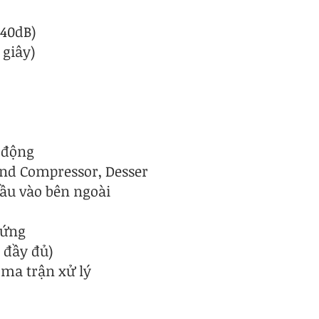
+40dB)
 giây)
 động
and Compressor, Desser
đầu vào bên ngoài
cứng
ý đầy đủ)
 ma trận xử lý