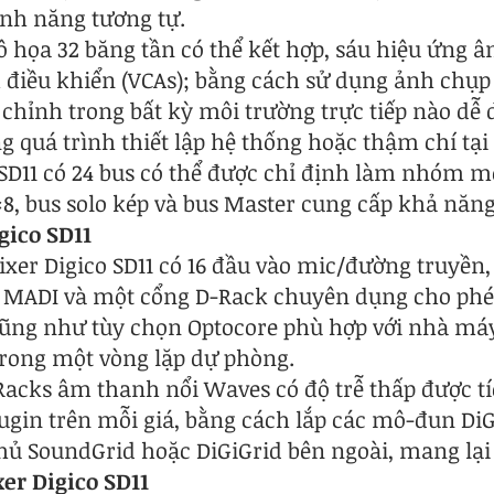
ính năng tương tự.
ồ họa 32 băng tần có thể kết hợp, sáu hiệu ứng â
điều khiển (VCAs); bằng cách sử dụng ảnh chụp
chỉnh trong bất kỳ môi trường trực tiếp nào dễ 
ong quá trình thiết lập hệ thống hoặc thậm chí tại
 SD11 có 24 bus có thể được chỉ định làm nhóm m
×8, bus solo kép và bus Master cung cấp khả năn
gico SD11
xer Digico SD11 có 16 đầu vào mic/đường truyền,
 MADI và một cổng D-Rack chuyên dụng cho phé
cũng như tùy chọn Optocore phù hợp với nhà máy đ
trong một vòng lặp dự phòng.
Racks âm thanh nổi Waves có độ trễ thấp được t
lugin trên mỗi giá, bằng cách lắp các mô-đun Di
hủ SoundGrid hoặc DiGiGrid bên ngoài, mang lại 
er Digico SD11