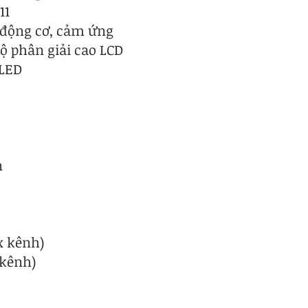
11
 động cơ, cảm ứng
ộ phân giải cao LCD
 LED
n
x kênh)
 kênh)