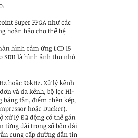
o.
 point Super FPGA như các
ộng hoàn hảo cho thế hệ
màn hình cảm ứng LCD 15
o SD11 là hình ảnh thu nhỏ
kHz hoặc 96kHz. Xử lý kênh
 đơn và đa kênh, bộ lọc Hi-
g băng tần, điểm chèn kép,
ompressor hoặc Ducker).
ộ xử lý EQ động có thể gán
n từng dải trong số bốn dải
 vẫn cung cấp đường dẫn tín