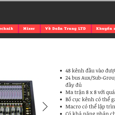
echnik
Mixer
Về Doãn Trung LTD
Khuyến 
48 kênh đầu vào đượ
24 bus Aux/Sub-Grou
đầy đủ
Ma trận 8 x 8 với quá
Bố cục kênh có thể 
Macro có thể lập trì
Có khả năng phản ch