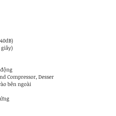
+40dB)
 giây)
 động
and Compressor, Desser
vào bên ngoài
cứng