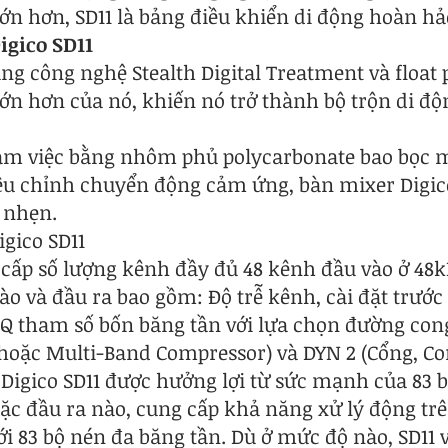
ớn hơn, SD11 là bảng điều khiển di động hoàn hả
igico SD11
ng công nghệ Stealth Digital Treatment và float
ớn hơn của nó, khiến nó trở thành bộ trộn di đ
làm việc bằng nhôm phủ polycarbonate bao bọc 
iều chỉnh chuyển động cảm ứng, bàn mixer Digic
 nhẹn.
gico SD11
 cấp số lượng kênh đầy đủ 48 kênh đầu vào ở 48
vào và đầu ra bao gồm: Độ trễ kênh, cài đặt trước
EQ tham số bốn băng tần với lựa chọn đường con
r hoặc Multi-Band Compressor) và DYN 2 (Cổng, C
Digico SD11 được hưởng lợi từ sức mạnh của 83 b
ặc đầu ra nào, cung cấp khả năng xử lý động trê
ới 83 bộ nén đa băng tần. Dù ở mức độ nào, SD11