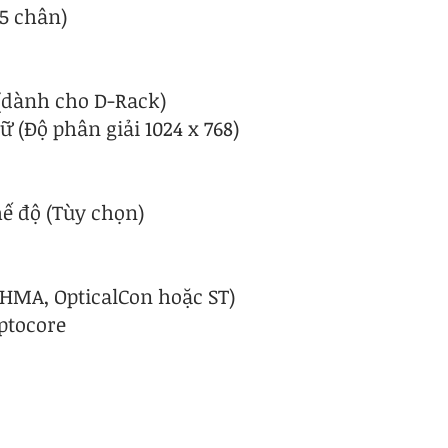
 5 chân)
 (dành cho D-Rack)
ữ (Độ phân giải 1024 x 768)
hế độ (Tùy chọn)
 HMA, OpticalCon hoặc ST)
ptocore