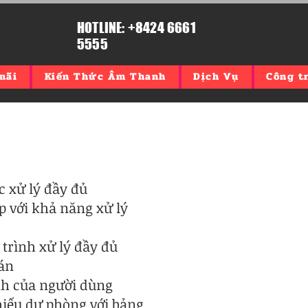
HOTLINE: +8424 6661
5555
mãi
Kiến Thức Âm Thanh
Dịch Vụ
Công tr
c xử lý đầy đủ
p với khả năng xử lý
 trình xử lý đầy đủ
gán
nh của người dùng
iếu dự phòng với bảng