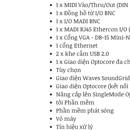
1 x MIDI Vào/Thru/Out (DIN
1 x Đồng hồ từ I/O BNC
1 x I/O MADI BNC
1 x MADI RJ45 Ethercon I/O
1 x Cổng VGA - DB-15 Mini-N
1 cổng Ethernet
2 x khe cắm USB 2.0
1 x Giao diện Optocore đa c
Tùy chọn
Giao diện Waves SoundGrid
Giao diện Optocore (kết nối
Nâng cấp lên SingleMode O
tôi Phần mềm
Phần mềm phát sóng
Vỏ máy
Tín hiệu xử lý