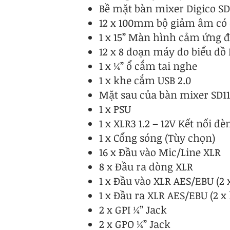
Bề mặt bàn mixer Digico SD
12 x 100mm bộ giảm âm có
1 x 15” Màn hình cảm ứng đ
12 x 8 đoạn máy đo biểu đồ
1 x ¼” ổ cắm tai nghe
1 x khe cắm USB 2.0
Mặt sau của bàn mixer SD11
1 x PSU
1 x XLR3 1.2 – 12V Kết nối đè
1 x Cổng sóng (Tùy chọn)
16 x Đầu vào Mic/Line XLR
8 x Đầu ra dòng XLR
1 x Đầu vào XLR AES/EBU (2 
1 x Đầu ra XLR AES/EBU (2 x
2 x GPI ¼” Jack
2 x GPO ¼” Jack