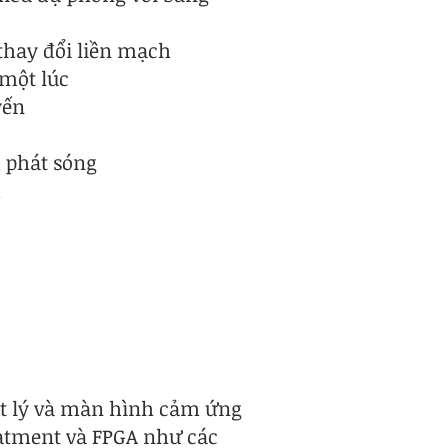
hay đổi liền mạch
một lúc
yến
 phát sóng
m
vật lý và màn hình cảm ứng
reatment và FPGA như các