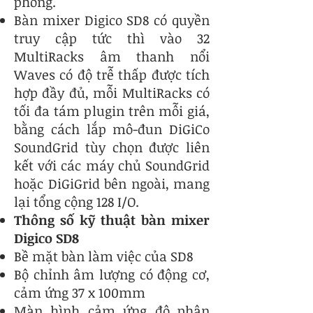
phòng.
Bàn mixer Digico SD8 có quyền
truy cập tức thì vào 32
MultiRacks âm thanh nổi
Waves có độ trễ thấp được tích
hợp đầy đủ, mỗi MultiRacks có
tối đa tám plugin trên mỗi giá,
bằng cách lắp mô-đun DiGiCo
SoundGrid tùy chọn được liên
kết với các máy chủ SoundGrid
hoặc DiGiGrid bên ngoài, mang
lại tổng cộng 128 I/O.
Thông số kỹ thuật bàn mixer
Digico SD8
Bề mặt bàn làm việc của SD8
Bộ chỉnh âm lượng có động cơ,
cảm ứng 37 x 100mm
Màn hình cảm ứng độ phân