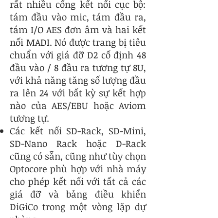
rất nhiều cổng kết nối cục bộ:
tám đầu vào mic, tám đầu ra,
tám I/O AES đơn âm và hai kết
nối MADI. Nó được trang bị tiêu
chuẩn với giá đỡ D2 cố định 48
đầu vào / 8 đầu ra tương tự 8U,
với khả năng tăng số lượng đầu
ra lên 24 với bất kỳ sự kết hợp
nào của AES/EBU hoặc Aviom
tương tự.
Các kết nối SD-Rack, SD-Mini,
SD-Nano Rack hoặc D-Rack
cũng có sẵn, cũng như tùy chọn
Optocore phù hợp với nhà máy
cho phép kết nối với tất cả các
giá đỡ và bảng điều khiển
DiGiCo trong một vòng lặp dự