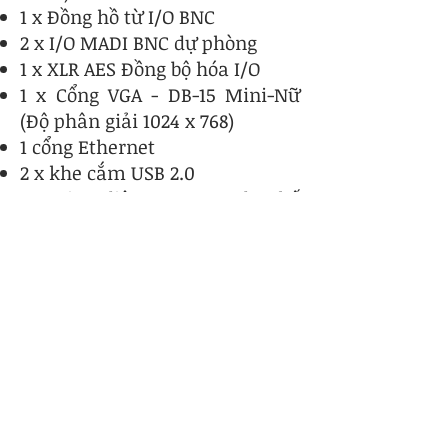
1 x Đồng hồ từ I/O BNC
2 x I/O MADI BNC dự phòng
1 x XLR AES Đồng bộ hóa I/O
1 x Cổng VGA - DB-15 Mini-Nữ
(Độ phân giải 1024 x 768)
1 cổng Ethernet
2 x khe cắm USB 2.0
1 x Giao diện Optocore đa chế
độ (Tùy chọn)
Tín hiệu xử lý
120 kênh đầu vào (Mono)
Đầu vào chính và đầu vào thay
thế
Khuếch đại analog
Kiểm soát đảo pha
Theo dõi độ lợi
Cắt kỹ thuật số (-40dB đến