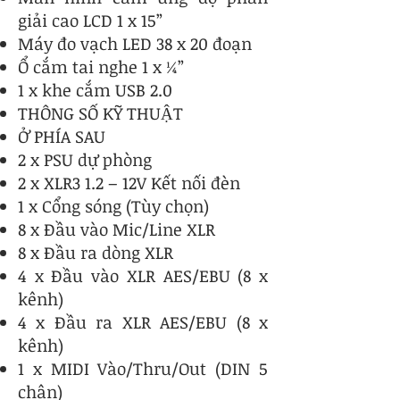
giải cao LCD 1 x 15”
Máy đo vạch LED 38 x 20 đoạn
Ổ cắm tai nghe 1 x ¼”
1 x khe cắm USB 2.0
THÔNG SỐ KỸ THUẬT
Ở PHÍA SAU
2 x PSU dự phòng
2 x XLR3 1.2 – 12V Kết nối đèn
1 x Cổng sóng (Tùy chọn)
8 x Đầu vào Mic/Line XLR
8 x Đầu ra dòng XLR
4 x Đầu vào XLR AES/EBU (8 x
kênh)
4 x Đầu ra XLR AES/EBU (8 x
kênh)
1 x MIDI Vào/Thru/Out (DIN 5
chân)