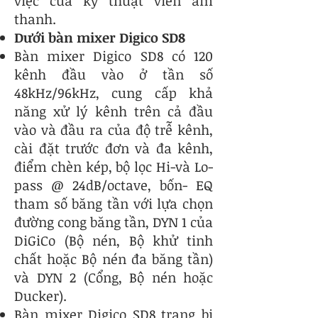
việc của kỹ thuật viên âm
thanh.
Dưới bàn mixer Digico SD8
Bàn mixer Digico SD8 có 120
kênh đầu vào ở tần số
48kHz/96kHz, cung cấp khả
năng xử lý kênh trên cả đầu
vào và đầu ra của độ trễ kênh,
cài đặt trước đơn và đa kênh,
điểm chèn kép, bộ lọc Hi-và Lo-
pass @ 24dB/octave, bốn- EQ
tham số băng tần với lựa chọn
đường cong băng tần, DYN 1 của
DiGiCo (Bộ nén, Bộ khử tinh
chất hoặc Bộ nén đa băng tần)
và DYN 2 (Cổng, Bộ nén hoặc
Ducker).
Bàn mixer Digico SD8 trang bị