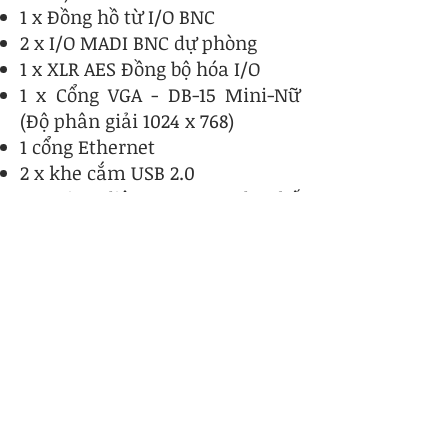
1 x Đồng hồ từ I/O BNC
2 x I/O MADI BNC dự phòng
1 x XLR AES Đồng bộ hóa I/O
1 x Cổng VGA - DB-15 Mini-Nữ
(Độ phân giải 1024 x 768)
1 cổng Ethernet
2 x khe cắm USB 2.0
1 x Giao diện Optocore đa chế
độ (Tùy chọn)
Tín hiệu xử lý
120 kênh đầu vào (Mono)
Đầu vào chính và đầu vào thay
thế
Khuếch đại analog
Kiểm soát đảo pha
Theo dõi độ lợi
Cắt kỹ thuật số (-40dB đến