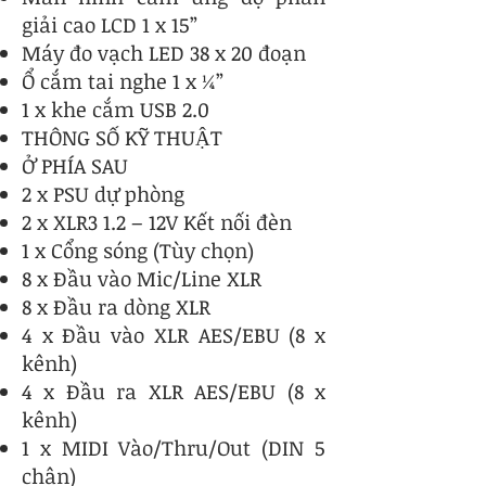
giải cao LCD 1 x 15”
Máy đo vạch LED 38 x 20 đoạn
Ổ cắm tai nghe 1 x ¼”
1 x khe cắm USB 2.0
THÔNG SỐ KỸ THUẬT
Ở PHÍA SAU
2 x PSU dự phòng
2 x XLR3 1.2 – 12V Kết nối đèn
1 x Cổng sóng (Tùy chọn)
8 x Đầu vào Mic/Line XLR
8 x Đầu ra dòng XLR
4 x Đầu vào XLR AES/EBU (8 x
kênh)
4 x Đầu ra XLR AES/EBU (8 x
kênh)
1 x MIDI Vào/Thru/Out (DIN 5
chân)