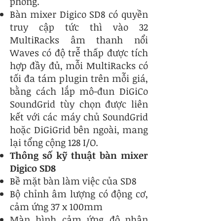
phòng.
Bàn mixer Digico SD8 có quyền
truy cập tức thì vào 32
MultiRacks âm thanh nổi
Waves có độ trễ thấp được tích
hợp đầy đủ, mỗi MultiRacks có
tối đa tám plugin trên mỗi giá,
bằng cách lắp mô-đun DiGiCo
SoundGrid tùy chọn được liên
kết với các máy chủ SoundGrid
hoặc DiGiGrid bên ngoài, mang
lại tổng cộng 128 I/O.
Thông số kỹ thuật bàn mixer
Digico SD8
Bề mặt bàn làm việc của SD8
Bộ chỉnh âm lượng có động cơ,
cảm ứng 37 x 100mm
Màn hình cảm ứng độ phân