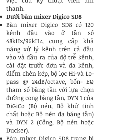
việc của kỹ thuật viên âm
thanh.
Dưới bàn mixer Digico SD8
Bàn mixer Digico SD8 có 120
kênh đầu vào ở tần số
48kHz/96kHz, cung cấp khả
năng xử lý kênh trên cả đầu
vào và đầu ra của độ trễ kênh,
cài đặt trước đơn và đa kênh,
điểm chèn kép, bộ lọc Hi-và Lo-
pass @ 24dB/octave, bốn- EQ
tham số băng tần với lựa chọn
đường cong băng tần, DYN 1 của
DiGiCo (Bộ nén, Bộ khử tinh
chất hoặc Bộ nén đa băng tần)
và DYN 2 (Cổng, Bộ nén hoặc
Ducker).
Bàn mixer Digico SD8 trang bị