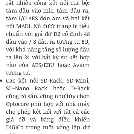
rất nhiều cổng kết nối cục bộ:
tám đầu vào mic, tám đầu ra,
tám I/O AES đơn âm và hai kết
nối MADI. Nó được trang bị tiêu
chuẩn với giá đỡ D2 cố định 48
đầu vào / 8 đầu ra tương tự 8U,
với khả năng tăng số lượng đầu
ra lên 24 với bất kỳ sự kết hợp
nào của AES/EBU hoặc Aviom
tương tự.
Các kết nối SD-Rack, SD-Mini,
SD-Nano Rack hoặc D-Rack
cũng có sẵn, cũng như tùy chọn
Optocore phù hợp với nhà máy
cho phép kết nối với tất cả các
giá đỡ và bảng điều khiển
DiGiCo trong một vòng lặp dự