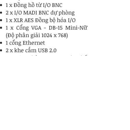
1 x Đồng hồ từ I/O BNC
2 x I/O MADI BNC dự phòng
1 x XLR AES Đồng bộ hóa I/O
1 x Cổng VGA - DB-15 Mini-Nữ
(Độ phân giải 1024 x 768)
1 cổng Ethernet
2 x khe cắm USB 2.0
1 x Giao diện Optocore đa chế
độ (Tùy chọn)
Tín hiệu xử lý
120 kênh đầu vào (Mono)
Đầu vào chính và đầu vào thay
thế
Khuếch đại analog
Kiểm soát đảo pha
Theo dõi độ lợi
Cắt kỹ thuật số (-40dB đến