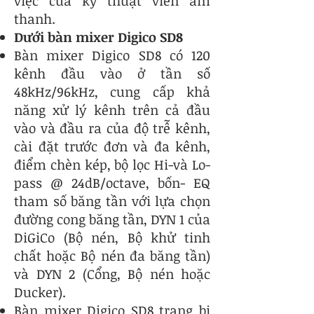
việc của kỹ thuật viên âm
thanh.
Dưới bàn mixer Digico SD8
Bàn mixer Digico SD8 có 120
kênh đầu vào ở tần số
48kHz/96kHz, cung cấp khả
năng xử lý kênh trên cả đầu
vào và đầu ra của độ trễ kênh,
cài đặt trước đơn và đa kênh,
điểm chèn kép, bộ lọc Hi-và Lo-
pass @ 24dB/octave, bốn- EQ
tham số băng tần với lựa chọn
đường cong băng tần, DYN 1 của
DiGiCo (Bộ nén, Bộ khử tinh
chất hoặc Bộ nén đa băng tần)
và DYN 2 (Cổng, Bộ nén hoặc
Ducker).
Bàn mixer Digico SD8 trang bị