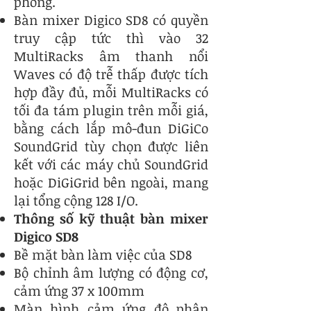
phòng.
Bàn mixer Digico SD8 có quyền
truy cập tức thì vào 32
MultiRacks âm thanh nổi
Waves có độ trễ thấp được tích
hợp đầy đủ, mỗi MultiRacks có
tối đa tám plugin trên mỗi giá,
bằng cách lắp mô-đun DiGiCo
SoundGrid tùy chọn được liên
kết với các máy chủ SoundGrid
hoặc DiGiGrid bên ngoài, mang
lại tổng cộng 128 I/O.
Thông số kỹ thuật bàn mixer
Digico SD8
Bề mặt bàn làm việc của SD8
Bộ chỉnh âm lượng có động cơ,
cảm ứng 37 x 100mm
Màn hình cảm ứng độ phân