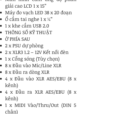
giải cao LCD 1 x 15”
Máy đo vạch LED 38 x 20 đoạn
Ổ cắm tai nghe 1 x ¼”
1 x khe cắm USB 2.0
THÔNG SỐ KỸ THUẬT
Ở PHÍA SAU
2 x PSU dự phòng
2 x XLR3 1.2 – 12V Kết nối đèn
1 x Cổng sóng (Tùy chọn)
8 x Đầu vào Mic/Line XLR
8 x Đầu ra dòng XLR
4 x Đầu vào XLR AES/EBU (8 x
kênh)
4 x Đầu ra XLR AES/EBU (8 x
kênh)
1 x MIDI Vào/Thru/Out (DIN 5
chân)