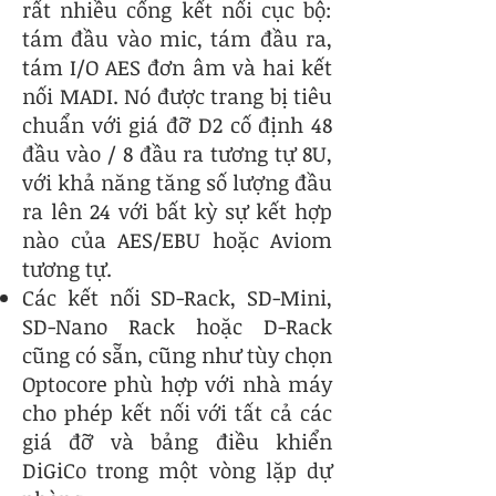
rất nhiều cổng kết nối cục bộ:
tám đầu vào mic, tám đầu ra,
tám I/O AES đơn âm và hai kết
nối MADI. Nó được trang bị tiêu
chuẩn với giá đỡ D2 cố định 48
đầu vào / 8 đầu ra tương tự 8U,
với khả năng tăng số lượng đầu
ra lên 24 với bất kỳ sự kết hợp
nào của AES/EBU hoặc Aviom
tương tự.
Các kết nối SD-Rack, SD-Mini,
SD-Nano Rack hoặc D-Rack
cũng có sẵn, cũng như tùy chọn
Optocore phù hợp với nhà máy
cho phép kết nối với tất cả các
giá đỡ và bảng điều khiển
DiGiCo trong một vòng lặp dự