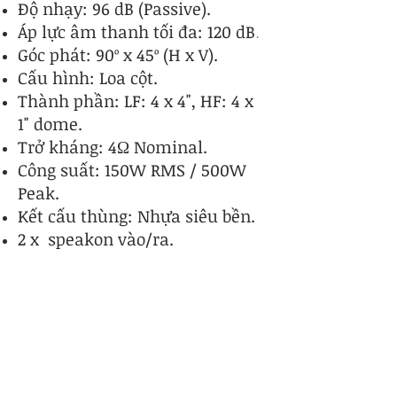
Độ nhạy: 96 dB (Passive).
Áp lực âm thanh tối đa: 120 dB
.
​Góc phát: 90º x 45º (H x V).
Cấu hình: Loa cột.
Thành phần: LF: 4 x 4", HF: 4 x
1" dome.
Trở kháng: 4Ω Nominal.
Công suất: 150W RMS / 500W
Peak.
Kết cấu thùng: Nhựa siêu bền.
​2 x speakon vào/ra.