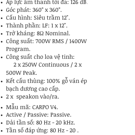
Áp lực âm thanh tối đa: 126 dB
.
​Góc phát: 360° x 360°.
Cấu hình: Siêu trầm 12".
Thành phần: LF: 1 x 12".
Trở kháng: 8Ω Nominal.
Công suất: 700W RMS / 1400W
Program.
​Công suất cho loa vệ tinh:
2 x 250W Continuous / 2 x
500W Peak.
Kết cấu thùng: 100% gỗ ván ép
bạch dương cao cấp.
​2 x speakon vào/ra.
Mẫu mã: CARPO V4.
Active / Passive: Passive.
Dải tần số: 80 Hz - 20 kHz.
Tần số đáp ứng: 80 Hz - 20 .