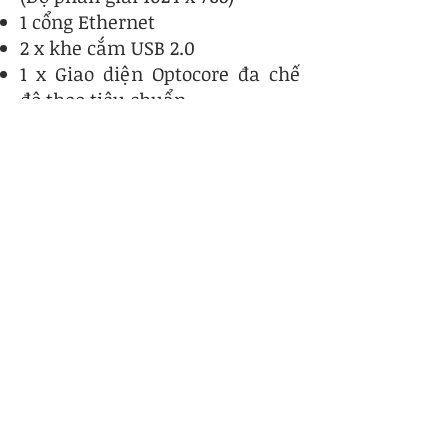
1 cổng Ethernet
2 x khe cắm USB 2.0
1 x Giao diện Optocore đa chế
độ theo tiêu chuẩn
1 x XLR AES Đồng bộ hóa I/O
1 cổng RS422
Tùy chọn
Giao diện Waves SoundGrid
Giao diện Optocore (kết nối
HMA, OpticalCon hoặc ST)
Nâng cấp lên SingleMode
Optocore
Phần mềm sân khấu
Phần mềm phát sóng
Phiên bản Fader 24 đầu vào
nhỏ gọn (SD10-24)
Vỏ máy