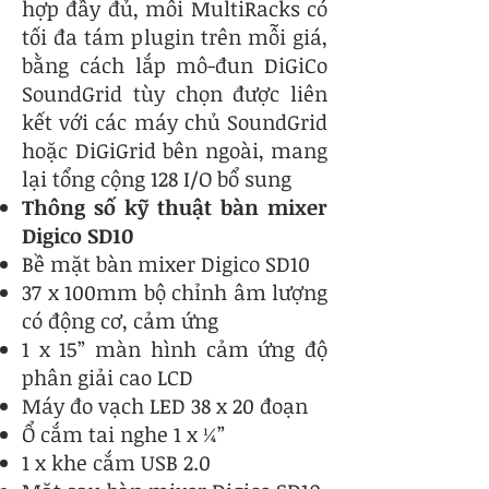
hợp đầy đủ, mỗi MultiRacks có
tối đa tám plugin trên mỗi giá,
bằng cách lắp mô-đun DiGiCo
SoundGrid tùy chọn được liên
kết với các máy chủ SoundGrid
hoặc DiGiGrid bên ngoài, mang
lại tổng cộng 128 I/O bổ sung
Thông số kỹ thuật bàn mixer
Digico SD10
Bề mặt bàn mixer Digico SD10
37 x 100mm bộ chỉnh âm lượng
có động cơ, cảm ứng
1 x 15” màn hình cảm ứng độ
phân giải cao LCD
Máy đo vạch LED 38 x 20 đoạn
Ổ cắm tai nghe 1 x ¼”
1 x khe cắm USB 2.0