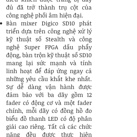
đủ đã trở thành trụ cột của
công nghệ phối âm hiện đại.
Bàn mixer Digico SD10 phát
triển dựa trên công nghệ xử lý
kỹ thuật số Stealth và công
nghệ Super FPGA dấu phẩy
động, bàn trộn kỹ thuật số SD10
mang lại sức mạnh và tính
linh hoạt để đáp ứng ngay cả
những yêu cầu khắt khe nhất.
Sự dễ dàng vận hành được
đảm bảo với ba dãy gồm 12
fader có động cơ và một fader
chính, mỗi dãy có đồng hồ đo
biểu đồ thanh LED có độ phân
giải cao riêng. Tất cả các chức
năng đều được thực hiện