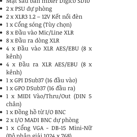
Mặt sau bàn mixer Digico SD10
2 x PSU dự phòng
2 x XLR3 1.2 – 12V Kết nối đèn
1 x Cổng sóng (Tùy chọn)
8 x Đầu vào Mic/Line XLR
8 x Đầu ra dòng XLR
4 x Đầu vào XLR AES/EBU (8 x
kênh)
4 x Đầu ra XLR AES/EBU (8 x
kênh)
1 x GPI DSub37 (16 đầu vào)
1 x GPO DSub37 (16 đầu ra)
1 x MIDI Vào/Thru/Out (DIN 5
chân)
1 x Đồng hồ từ I/O BNC
2 x I/O MADI BNC dự phòng
1 x Cổng VGA - DB-15 Mini-Nữ
(Độ phân giải 1024 x 768)