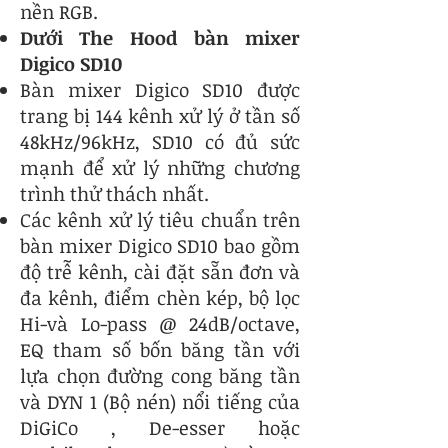
nền RGB.
Dưới The Hood bàn mixer
Digico SD10
Bàn mixer Digico SD10 được
trang bị 144 kênh xử lý ở tần số
48kHz/96kHz, SD10 có đủ sức
mạnh để xử lý những chương
trình thử thách nhất.
Các kênh xử lý tiêu chuẩn trên
bàn mixer Digico SD10 bao gồm
độ trễ kênh, cài đặt sẵn đơn và
đa kênh, điểm chèn kép, bộ lọc
Hi-và Lo-pass @ 24dB/octave,
EQ tham số bốn băng tần với
lựa chọn đường cong băng tần
và DYN 1 (Bộ nén) nổi tiếng của
DiGiCo , De-esser hoặc