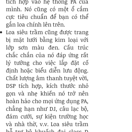
tích hợp vào hệ thống PA của
mình. Nó cũng có một ổ cắm
cực tiêu chuẩn để bạn có thể
gắn loa chính lên trên.
Loa siêu trầm cũng được trang
bị mặt lưới bằng kim loại với
lớp sơn màu đen. Cấu trúc
chắc chắn của nó đáp ứng rất
lý tưởng cho việc lắp đặt cố
định hoặc biểu diễn lưu động.
Chất lượng âm thanh tuyệt vời,
DSP tích hợp, kích thước nhỏ
gọn và nhẹ khiến nó trở nên
hoàn hảo cho mọi ứng dụng PA,
chẳng hạn như DJ, câu lạc bộ,
đám cưới, sự kiện trường học
và nhà thờ, v.v. Loa siêu trầm
hỗ trợ bộ khuếch đại class D