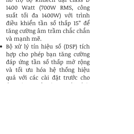
1400 Watt (700W RMS, công
suất tối đa 1400W) với trình
điều khiển tần số thấp 15” để
tăng cường âm trầm chắc chắn
và mạnh mẽ.
Bộ xử lý tín hiệu số (DSP) tích
hợp cho phép bạn tăng cường
đáp ứng tần số thấp mở rộng
và tối ưu hóa hệ thống hiệu
quả với các cài đặt trước cho
ứng dụng của bạn; với tính
năng tăng cường âm trầm và
bộ xử lý động RMS cũng như bộ
lọc thông thấp IIR bậc hai được
tích hợp sẵn, nó tạo ra âm
trầm sâu và rõ ràng.
Tuyệt vời hơn nữa, bộ xử lý âm