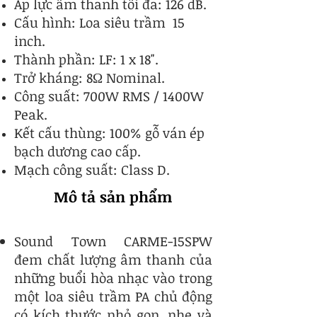
Áp lực âm thanh tối đa: 126 dB.
.
Cấu hình: Loa siêu trầm 15
inch.
Thành phần: LF: 1 x 18".
Trở kháng: 8Ω Nominal.
Công suất
: 700W RMS / 1400W
Peak.
Kết cấu thùng: 100% gỗ ván ép
bạch dương cao cấp.
​Mạch công suất: Class D.
Mô tả sản phẩm
Sound Town CARME-15SPW
đem chất lượng âm thanh của
những buổi hòa nhạc vào trong
một loa siêu trầm PA chủ động
có kích thước nhỏ gọn, nhẹ và