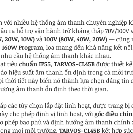
ích với nhiều hệ thống âm thanh chuyên nghiệp 
đầu ra hỗ trợ vận hành trở kháng thấp 70V/100V v
W, 20W, 10W)
và
100V (80W, 40W, 20W)
— cũng n
à
160W Program
, loa mang đến khả năng kết nối
u nhu cầu hệ thống âm thanh khác nhau.
ạt tiêu
chuẩn IP55
,
TARVOS-CL45B
được thiết kế
 bảo hiệu suất âm thanh ổn định trong cả môi tr
ọi thời tiết này biến nó thành lựa chọn đáng tin 
 lượng âm thanh ổn định theo thời gian.
p các tùy chọn lắp đặt linh hoạt, được trang bị c
ày cho phép định vị linh hoạt, với
góc điều chỉn
ho phép bao phủ và định hướng âm thanh chính x
rong mọi môi trường,
TARVOS-CL45B
kết hợp sứ