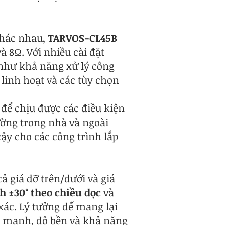
khác nhau,
TARVOS-CL45B
à 8Ω. Với nhiều cài đặt
hư khả năng xử lý công
 linh hoạt và các tùy chọn
 để chịu được các điều kiện
ường trong nhà và ngoài
cậy cho các công trình lắp
ả giá đỡ trên/dưới và giá
h ±30°
theo chiều dọc
và
ác. Lý tưởng để mang lại
c mạnh, độ bền và khả năng