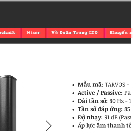
echnik
Mixer
Về Doãn Trung LTD
Khuyến 
B
Mẫu mã:
TARVOS
-
Active / Passive:
Pa
Dải tần số:
80 Hz - 
Tần số đáp ứng:
85 
Độ nhạy:
91 dB (Pas
Áp lực âm thanh tố