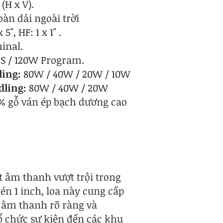
 (H x V).
oàn dải ngoài trời
 5", HF: 1 x 1" .
inal.
 / 120W Program.
ing:
80W / 40W / 20W / 10W
dling:
80W / 40W / 20W​
% gỗ ván ép bạch dương cao
t âm thanh vượt trội trong
n 1 inch, loa này cung cấp
 âm thanh rõ ràng và
ổ chức sự kiện đến các khu