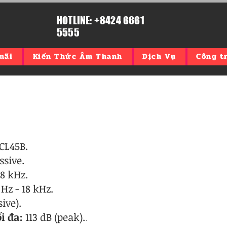
HOTLINE: +8424 6661
5555
mãi
Kiến Thức Âm Thanh
Dịch Vụ
Công tr
 CL45
B
.
ssive.
18 kHz.
Hz - 18 kHz.
sive).
i đa:
113 dB (peak).
.