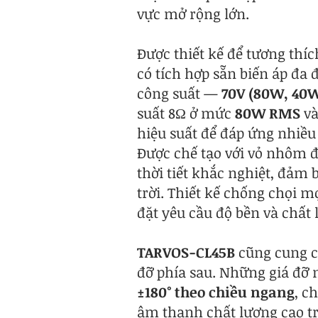
vực mở rộng lớn.
Được thiết kế để tương th
có tích hợp sẵn biến áp đa 
công suất —
70V (80W, 40
suất 8Ω ở mức
80W RMS
v
hiệu suất để đáp ứng nhiề
Được chế tạo với vỏ nhôm đ
thời tiết khắc nghiệt, đảm
trời. Thiết kế chống chọi m
đặt yêu cầu độ bền và chất
TARVOS-CL45B
cũng cung cấ
đỡ phía sau. Những giá đỡ n
±180° theo chiều ngang
, c
âm thanh chất lượng cao t