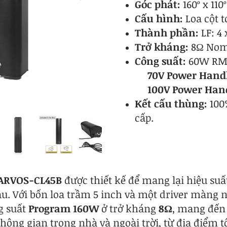
​Góc phát:
160º x 110º
Cấu hình:
Loa cột t
Thành phần:
LF: 4 x
Trở kháng:
8Ω Nom
Công suất:
60W RMS
70V Power Handl
100V Power Han
Kết cấu thùng:
100
cấp.
ARVOS-CL45B
được thiết kế để mang lại hiệu suấ
. Với bốn loa trầm 5 inch và một driver màng né
g suất
Program 160W
ở trở kháng
8Ω
, mang đến
ng gian trong nhà và ngoài trời, từ địa điểm t