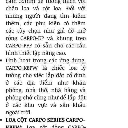
cắm 35mm để tương thích với
chân loa và cột loa. Đối với
những người đang tìm kiếm
thêm, các phụ kiện có thêm
các tùy chọn như giá đỡ mở
rộng CARPO-EP và khung treo
CARPO-PFF có sẵn cho các cấu
hình thiết lập nâng cao.
Linh hoạt trong các ứng dụng,
CARPO-K8PW là chiếc loa lý
tưởng cho việc lắp đặt cố định
ở các địa điểm như khán
phòng, nhà thờ, nhà hàng và
phòng chờ cũng như để lắp đặt
ở các khu vực và sân khấu
ngoài trời.
LOA CỘT CARPO SERIES CARPO-
K8PW:
Loa cột dòng CARPO-