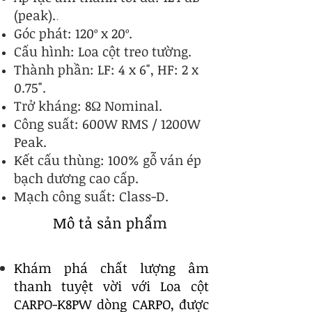
(peak).
.
​Góc phát: 120º x 20º.
Cấu hình: Loa cột treo tường.
Thành phần: LF: 4 x 6", HF: 2 x
0.75".
Trở kháng: 8Ω Nominal.
Công suất: 600W RMS / 1200W
Peak.
Kết cấu thùng: 100% gỗ ván ép
bạch dương cao cấp.
​Mạch công suất: Class-D.
Mô tả sản phẩm
Khám phá chất lượng âm
thanh tuyệt vời với Loa cột
CARPO-K8PW dòng CARPO, được