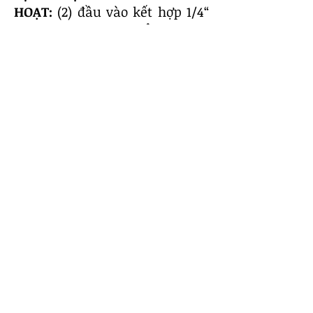
HOẠT:
(2) đầu vào kết hợp 1/4“
& XLR, (1) 1/8” Aux, Âm thanh
nổi không dây đích thực (TWS)
qua Bluetooth và (1) đầu ra XLR
cung cấp khả năng tương thích
với nhiều hệ thống âm thanh
và loa khác nhau .
GIÁ ĐỠ GẮN TƯỜNG VÀ PHỤ
KIỆN BỔ SUNG:
Loa CARPO-
K8PW bao gồm giá đỡ chữ U
gắn tường và bộ chuyển đổi để
nghiêng 10° (trái-phải, xuống).
Ổ cắm 35mm để tương thích
với chân loa và cột loa. Bạn có
thể mua giá đỡ mở rộng
CARPO-EP tùy chọn để kết hợp
hai loa CARPO-K8PW với nhau