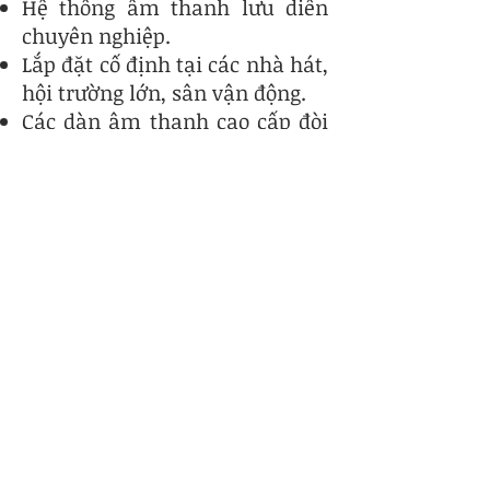
Hệ thống âm thanh lưu diễn
chuyên nghiệp.
Lắp đặt cố định tại các nhà hát,
hội trường lớn, sân vận động.
Các dàn âm thanh cao cấp đòi
hỏi độ chi tiết, kiểm soát và
công suất thực sự.
AES3,
Dante/AES6
7, Analog
Giao thức điều
khiển
Màn hình IPS
4.3 inch
Trang bị