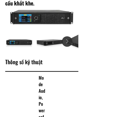
cầu khắt khe.
Thông số kỹ thuật
Mo
de
Aud
io,
Po
wer
sof