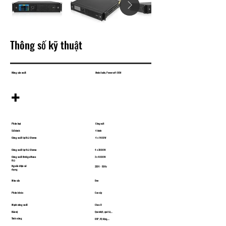
Thông số kỹ thuật
Hãng sản xuất
Mode Audio, Powersoft OEM
+
Phân loại
Công suất
Số kênh
4 kênh
Công suất tại 8Ω Stereo
4 x 1400W
Công suất tại 4Ω Stereo
4 x 2000W
Công suất Bridge Mono
2 x 4000W
8Ω
Nguồn điện sử
220V - 50Hz
dụng
Màu sắc
Đen
Phân khúc
Cao cấp
Mạch công suất
Class D
Bảo vệ
Quá nhiệt, quá tải,...
Tính năng
DSP, EQ động,....