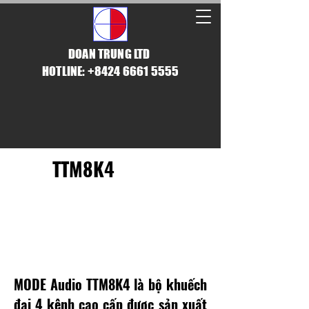
DOAN TRUNG LTD
HOTLINE: +8424 6661 5555
TTM8K4
CÔNG SUẤT HIỆU
SUẤT CAO
MODE Audio TTM8K4 là bộ khuếch
đại 4 kênh cao cấp được sản xuất