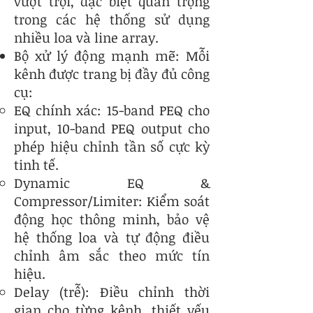
vượt trội, đặc biệt quan trọng
trong các hệ thống sử dụng
nhiều loa và line array.
Bộ xử lý động mạnh mẽ: Mỗi
kênh được trang bị đầy đủ công
cụ:
EQ chính xác: 15-band PEQ cho
input, 10-band PEQ output cho
phép hiệu chỉnh tần số cực kỳ
tinh tế.
Dynamic EQ &
Compressor/Limiter: Kiểm soát
động học thông minh, bảo vệ
hệ thống loa và tự động điều
chỉnh âm sắc theo mức tín
hiệu.
Delay (trễ): Điều chỉnh thời
gian cho từng kênh, thiết yếu