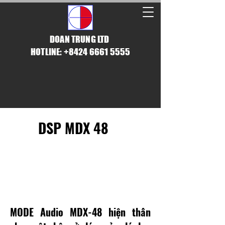
DOAN TRUNG LTD
HOTLINE: +8424 6661 5555
DSP MDX 48
DSP VỚI ĐỘ CHÍNH
XÁC TUYỆT ĐỐI
MODE Audio MDX-48 hiện thân