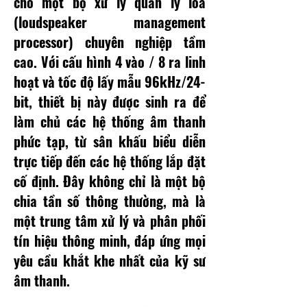
cho một bộ xử lý quản lý loa
(loudspeaker management
processor) chuyên nghiệp tầm
cao. Với cấu hình 4 vào / 8 ra linh
hoạt và tốc độ lấy mẫu 96kHz/24-
bit, thiết bị này được sinh ra để
làm chủ các hệ thống âm thanh
phức tạp, từ sân khấu biểu diễn
trực tiếp đến các hệ thống lắp đặt
cố định. Đây không chỉ là một bộ
chia tần số thông thường, mà là
một trung tâm xử lý và phân phối
tín hiệu thông minh, đáp ứng mọi
yêu cầu khắt khe nhất của kỹ sư
âm thanh.