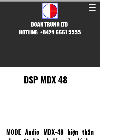
DOAN TRUNG LTD
HOTLINE: +8424 6661 5555
DSP MDX 48
DSP VỚI ĐỘ CHÍNH
XÁC TUYỆT ĐỐI
MODE Audio MDX-48 hiện thân