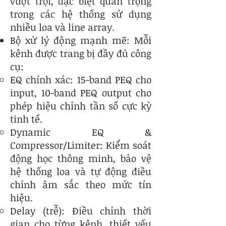
vượt trội, đặc biệt quan trọng
trong các hệ thống sử dụng
nhiều loa và line array.
Bộ xử lý động mạnh mẽ: Mỗi
kênh được trang bị đầy đủ công
cụ:
EQ chính xác: 15-band PEQ cho
input, 10-band PEQ output cho
phép hiệu chỉnh tần số cực kỳ
tinh tế.
Dynamic EQ &
Compressor/Limiter: Kiểm soát
động học thông minh, bảo vệ
hệ thống loa và tự động điều
chỉnh âm sắc theo mức tín
hiệu.
Delay (trễ): Điều chỉnh thời
gian cho từng kênh, thiết yếu