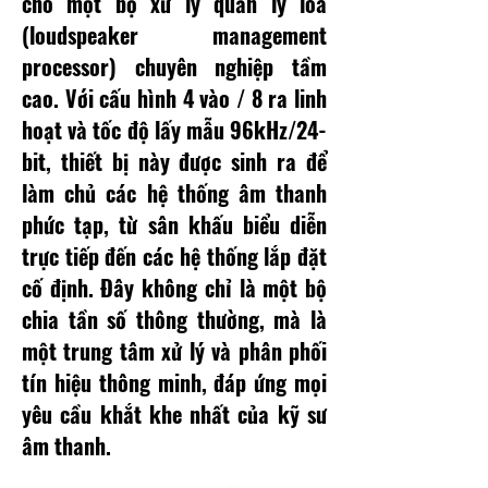
cho một bộ xử lý quản lý loa
(loudspeaker management
processor) chuyên nghiệp tầm
cao. Với cấu hình 4 vào / 8 ra linh
hoạt và tốc độ lấy mẫu 96kHz/24-
bit, thiết bị này được sinh ra để
làm chủ các hệ thống âm thanh
phức tạp, từ sân khấu biểu diễn
trực tiếp đến các hệ thống lắp đặt
cố định. Đây không chỉ là một bộ
chia tần số thông thường, mà là
một trung tâm xử lý và phân phối
tín hiệu thông minh, đáp ứng mọi
yêu cầu khắt khe nhất của kỹ sư
âm thanh.