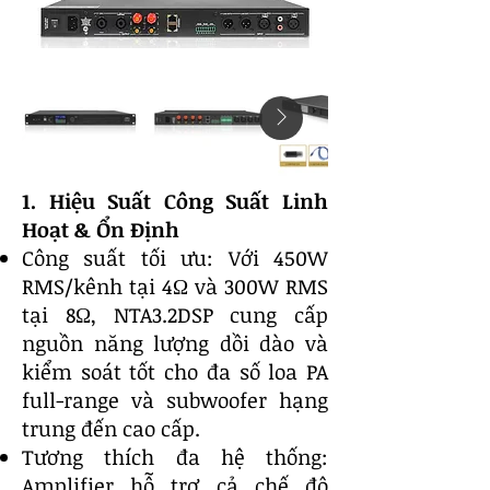
1. Hiệu Suất Công Suất Linh
Hoạt & Ổn Định
Công suất tối ưu: Với 450W
RMS/kênh tại 4Ω và 300W RMS
tại 8Ω, NTA3.2DSP cung cấp
nguồn năng lượng dồi dào và
kiểm soát tốt cho đa số loa PA
full-range và subwoofer hạng
trung đến cao cấp.
Tương thích đa hệ thống:
Amplifier hỗ trợ cả chế độ