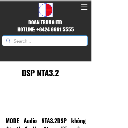
DOAN TRUNG LTD
HOTLINE: +8424 6661 5555
DSP NTA3.2
DSP VỚI ĐỘ CHÍNH
XÁC TUYỆT ĐỐI
MODE Audio NTA3.2DSP không