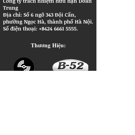
Công ty trách nhiệm hữu hạn Doãn
Trung
Địa chỉ: Số 6 ngõ 343 Đội Cấn,
phường Ngọc Hà, thành phố Hà Nội.
​Số điện thoại: +8424 6661 5555.
Thương Hiệu: