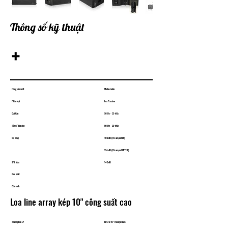
Thông số kỹ thuật
+
Hãng sản xuất
Mode Audio
Phân loại
Loa Passive
Dải tần
50 Hz - 20 kHz.
Tần số đáp ứng
50 Hz - 20 kHz.
Độ nhạy
102 dB (Bi-amped LF)
114 dB (Bi-amped MF/HF)
SPL Max
143 dB
Góc phát
Cấu hình
Loa line array kép 10" công suất cao
Thành phần LF
LF: 2 x 10" Neodymium