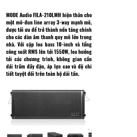
LINE ARRAY CHI TIẾT VÀ CHÍNH XÁC
MODE Audio FILA-210LMH hiện thân cho
một mô-đun line array 3-way mạnh mẽ,
được tối ưu để trở thành nền tảng chính
cho các dàn âm thanh quy mô lớn trong
nhà. Với cặp loa bass 10-inch và tổng
công suất RMS lên tới 1550W, loa hướng
tới các chương trình, không gian cần
dải trầm đầy đặn, áp lực cao và độ chi
tiết tuyệt đối trên toàn bộ dải tần.