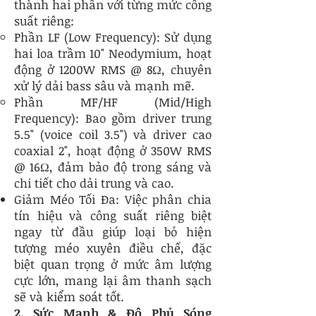
thành hai phần với từng mức công
suất riêng:
Phần LF (Low Frequency): Sử dụng
hai loa trầm 10" Neodymium, hoạt
động ở 1200W RMS @ 8Ω, chuyên
xử lý dải bass sâu và mạnh mẽ.
Phần MF/HF (Mid/High
Frequency): Bao gồm driver trung
5.5" (voice coil 3.5") và driver cao
coaxial 2", hoạt động ở 350W RMS
@ 16Ω, đảm bảo độ trong sáng và
chi tiết cho dải trung và cao.
Giảm Méo Tối Đa: Việc phân chia
tín hiệu và công suất riêng biệt
ngay từ đầu giúp loại bỏ hiện
tượng méo xuyên điều chế, đặc
biệt quan trọng ở mức âm lượng
cực lớn, mang lại âm thanh sạch
sẽ và kiểm soát tốt.
2. Sức Mạnh & Độ Phủ Sóng