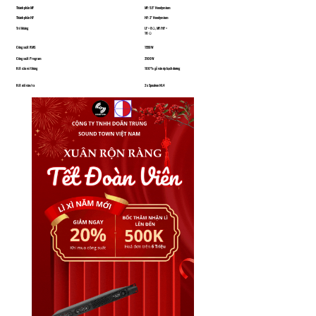
Thành phần MF
MF: 5.5" Neodymium
Thành phần HF
HF: 2" Neodymium
Trở kháng
LF = 8Ω, MF/HF =
16 Ω
Công suất RMS
1550W
Công suất Program
3100W
Kết cấu vỏ thùng
100% gỗ ván ép bạch dương
Kết nối vào/ra
2 x Speakon NL4