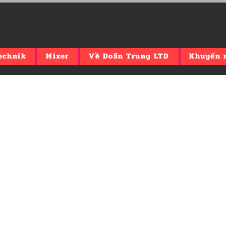
echnik
Mixer
Về Doãn Trung LTD
Khuyến 