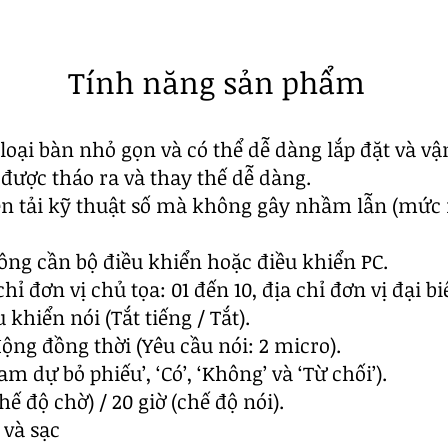
Tính năng sản phẩm
oại bàn nhỏ gọn và có thể dễ dàng lắp đặt và vậ
 được tháo ra và thay thế dễ dàng.
n tải kỹ thuật số mà không gây nhầm lẫn (mức 
ông cần bộ điều khiển hoặc điều khiển PC.
chỉ đơn vị chủ tọa: 01 đến 10, địa chỉ đơn vị đại biể
 khiển nói (Tắt tiếng / Tắt).
ộng đồng thời (Yêu cầu nói: 2 micro).
 dự bỏ phiếu’, ‘Có’, ‘Không’ và ‘Từ chối’).
hế độ chờ) / 20 giờ (chế độ nói).
 và sạc