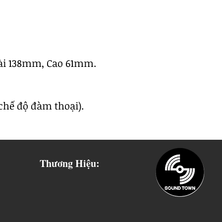
ài 138mm, Cao 61mm.
(chế độ đàm thoại).
Thương Hiệu: