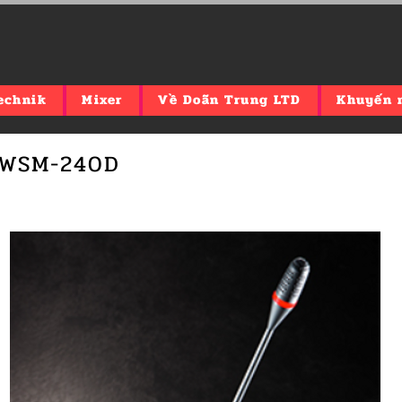
echnik
Mixer
Về Doãn Trung LTD
Khuyến 
 WSM-240D