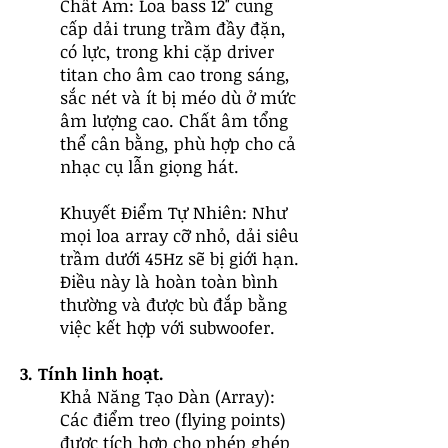
Chất Âm: Loa bass 12" cung
cấp dải trung trầm đầy đặn,
có lực, trong khi cặp driver
titan cho âm cao trong sáng,
sắc nét và ít bị méo dù ở mức
âm lượng cao. Chất âm tổng
thể cân bằng, phù hợp cho cả
nhạc cụ lẫn giọng hát.
Khuyết Điểm Tự Nhiên: Như
mọi loa array cỡ nhỏ, dải siêu
trầm dưới 45Hz sẽ bị giới hạn.
Điều này là hoàn toàn bình
thường và được bù đắp bằng
việc kết hợp với subwoofer.
3. Tính linh hoạt.
Khả Năng Tạo Dàn (Array):
Các điểm treo (flying points)
được tích hợp cho phép ghép