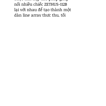
nối nhiều chiếc ZETHUS-112B
lại với nhau để tạo thành một
dàn line array thực thụ, tối
đa 12 chiếc khi sử dụng
khung treo chuyên dụng
ZETHUS-112FF. Đây là ưu điểm
vượt trội so với loa thùng đơn.
Tích Hợp Hệ Thống Hoàn Hảo
với Subwoofer: Khi kết hợp với
subwoofer ZETHUS-VX118S và
giá đỡ, hệ thống mở ra 3 tùy
chọn lắp đặt: Dựng cột, Xếp
chồng, hoặc Treo toàn bộ dàn
array lẫn sub (Flying). Điều
này mang lại sự linh hoạt
chưa từng có cho việc tối ưu
hóa không gian và chất âm.