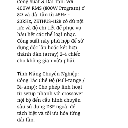
Công Suất & Dải Tần: Với
400W RMS (800W Program) ở
8Ω và dải tần từ 45Hz -
20kHz, ZETHUS-112B có đủ nội
lực và độ chi tiết để phục vụ
hầu hết các thể loại nhạc.
Công suất này phù hợp để sử
dụng độc lập hoặc kết hợp
thành dàn (array) 2-4 chiếc
cho không gian vừa phải.
Tính Năng Chuyên Nghiệp:
Công Tắc Chế Độ (Full-range /
Bi-amp): Cho phép linh hoạt
từ setup nhanh với crossover
nội bộ đến cấu hình chuyên
sâu sử dụng DSP ngoài để
tách biệt và tối ưu hóa từng
dải tần.