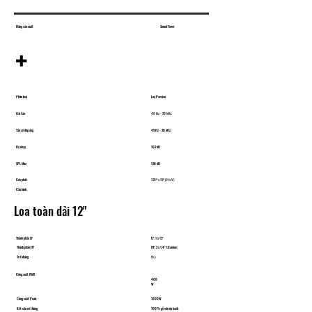
Hãng sản xuất
Sound Town
+
Phân loại
Loa Passive
Dải tần
̀40 Hz - 20 kHz.
Tần số đáp ứng
45 Hz - 20 kHz.
Độ nhạy
​102 dB
SPL Max
130 dB
Góc phát
120º x 15º (H x V)
Cấu hình
Loa toàn dải 12"
Thành phần LF
LF: 1 x 12"
Thành phần HF
HF: 2 x 1.4" titanium
Trở kháng
8Ω
Công suất RMS
400
W
Công suất Peak
​1600W
Kết cấu vỏ thùng
100% gỗ ván ép bạch