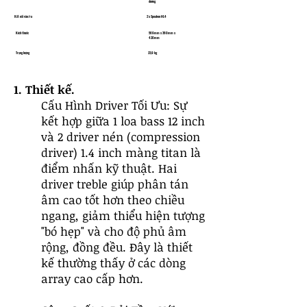
dương
Kết nối vào/ra
2 x Speakon NL4
Kích thước
569mm x 360mm x
420mm
Trọng lượng
23,9 kg
1. Thiết kế.
Cấu Hình Driver Tối Ưu: Sự
kết hợp giữa 1 loa bass 12 inch
và 2 driver nén (compression
driver) 1.4 inch màng titan là
điểm nhấn kỹ thuật. Hai
driver treble giúp phân tán
âm cao tốt hơn theo chiều
ngang, giảm thiểu hiện tượng
"bó hẹp" và cho độ phủ âm
rộng, đồng đều. Đây là thiết
kế thường thấy ở các dòng
array cao cấp hơn.