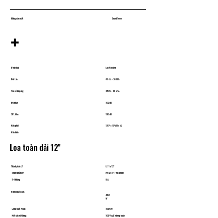
Hãng sản xuất
Sound Town
+
Phân loại
Loa Passive
Dải tần
̀40 Hz - 20 kHz.
Tần số đáp ứng
45 Hz - 20 kHz.
Độ nhạy
​102 dB
SPL Max
130 dB
Góc phát
120º x 15º (H x V)
Cấu hình
Loa toàn dải 12"
Thành phần LF
LF: 1 x 12"
Thành phần HF
HF: 2 x 1.4" titanium
Trở kháng
8Ω
Công suất RMS
400
W
Công suất Peak
​1600W
Kết cấu vỏ thùng
100% gỗ ván ép bạch