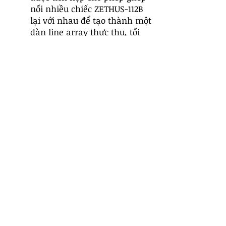
nối nhiều chiếc ZETHUS-112B
lại với nhau để tạo thành một
dàn line array thực thụ, tối
đa 12 chiếc khi sử dụng
khung treo chuyên dụng
ZETHUS-112FF. Đây là ưu điểm
vượt trội so với loa thùng đơn.
Tích Hợp Hệ Thống Hoàn Hảo
với Subwoofer: Khi kết hợp với
subwoofer ZETHUS-VX118S và
giá đỡ, hệ thống mở ra 3 tùy
chọn lắp đặt: Dựng cột, Xếp
chồng, hoặc Treo toàn bộ dàn
array lẫn sub (Flying). Điều
này mang lại sự linh hoạt
chưa từng có cho việc tối ưu
hóa không gian và chất âm.