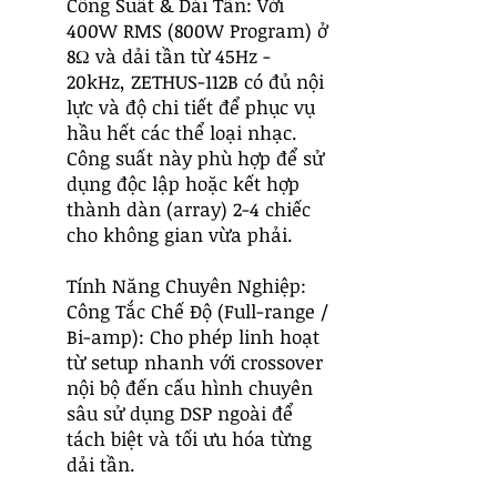
Công Suất & Dải Tần: Với
400W RMS (800W Program) ở
8Ω và dải tần từ 45Hz -
20kHz, ZETHUS-112B có đủ nội
lực và độ chi tiết để phục vụ
hầu hết các thể loại nhạc.
Công suất này phù hợp để sử
dụng độc lập hoặc kết hợp
thành dàn (array) 2-4 chiếc
cho không gian vừa phải.
Tính Năng Chuyên Nghiệp:
Công Tắc Chế Độ (Full-range /
Bi-amp): Cho phép linh hoạt
từ setup nhanh với crossover
nội bộ đến cấu hình chuyên
sâu sử dụng DSP ngoài để
tách biệt và tối ưu hóa từng
dải tần.