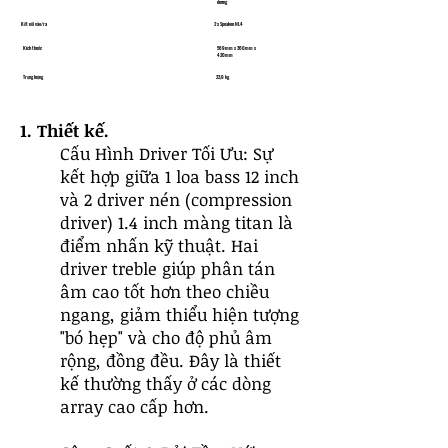
dương
Kết nối vào/ra
2 x Speakon NL4
Kích thước
569mm x 360mm x
420mm
Trọng lượng
23,9 kg
1. Thiết kế.
Cấu Hình Driver Tối Ưu: Sự
kết hợp giữa 1 loa bass 12 inch
và 2 driver nén (compression
driver) 1.4 inch màng titan là
điểm nhấn kỹ thuật. Hai
driver treble giúp phân tán
âm cao tốt hơn theo chiều
ngang, giảm thiểu hiện tượng
"bó hẹp" và cho độ phủ âm
rộng, đồng đều. Đây là thiết
kế thường thấy ở các dòng
array cao cấp hơn.