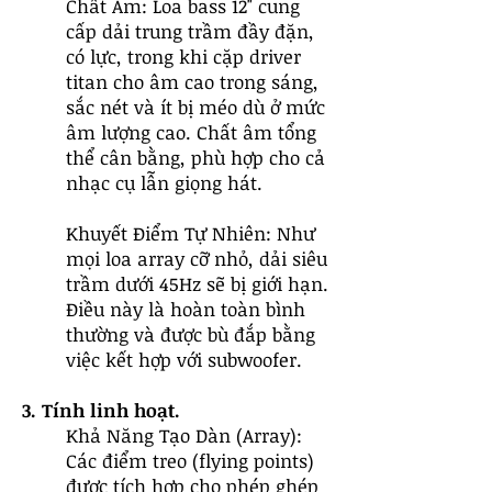
Chất Âm: Loa bass 12" cung
cấp dải trung trầm đầy đặn,
có lực, trong khi cặp driver
titan cho âm cao trong sáng,
sắc nét và ít bị méo dù ở mức
âm lượng cao. Chất âm tổng
thể cân bằng, phù hợp cho cả
nhạc cụ lẫn giọng hát.
Khuyết Điểm Tự Nhiên: Như
mọi loa array cỡ nhỏ, dải siêu
trầm dưới 45Hz sẽ bị giới hạn.
Điều này là hoàn toàn bình
thường và được bù đắp bằng
việc kết hợp với subwoofer.
3. Tính linh hoạt.
Khả Năng Tạo Dàn (Array):
Các điểm treo (flying points)
được tích hợp cho phép ghép