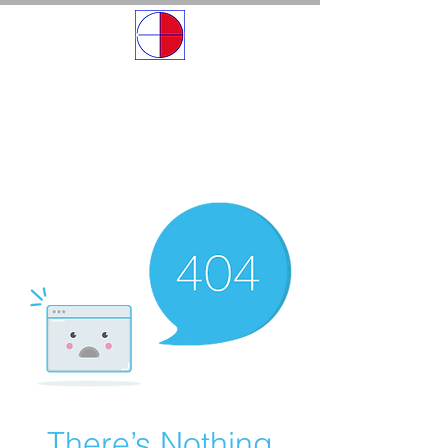
DOAN TRUNG LTD
HOTLINE: +8424 6661 5555
There’s Nothing