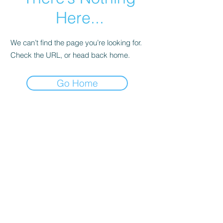
Here...
We can’t find the page you’re looking for.
Check the URL, or head back home.
Go Home
Công ty trách nhiệm hữu hạn Doãn
Trung
Địa chỉ: Số 6 ngõ 343 Đội Cấn,
phường Ngọc Hà, thành phố Hà Nội.
​Số điện thoại: +8424 6661 5555.
Thương Hiệu: