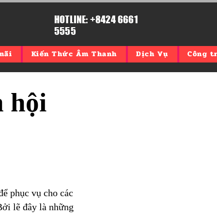
HOTLINE: +8424 6661
5555
mãi
Kiến Thức Âm Thanh
Dịch Vụ
Công tr
h
hội
 để phục vụ cho các
 Bởi lẽ đây là những