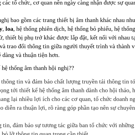
g các tổ chức, cơ quan nên ngày càng nhận được sự qua
nghị bao gồm các trang thiết bị âm thanh khác nhau nh
y
,
loa
, hệ thống phiên dịch, hệ thống bỏ phiếu, hệ thống
tử, thiết bị phụ trở khác được lắp đặt, kết nối với nhau 
và trao đổi thông tin giữa người thuyết trình và thành 
ễ dàng và thuận tiện hơn.
ế hệ thống âm thanh hội nghị??
thông tin và đảm bảo chất lượng truyền tải thông tin tớ
rọng tới thiết kế hệ thống âm thanh dành cho hội thảo, h
ang lại nhiều lợi ích cho các cơ quan, tổ chức doanh n
o diễn ra thuận lợi, rõ ràng góp phần tạo nên sự chuyê
tin, đảm bảo sự tương tác giữa ban tổ chức với những 
 bỏ lỡ thông tin quan trọng cần thiết.