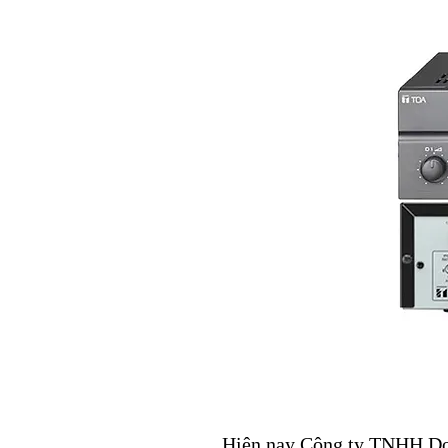
Hiện nay Công ty TNHH Doãn