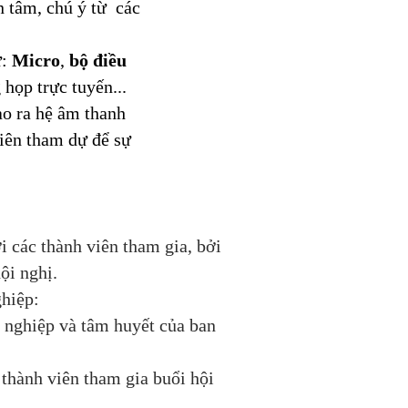
n tâm, chú ý từ các
ư:
Micro
,
bộ điều
 họp trực tuyến...
tạo ra hệ âm thanh
viên tham dự để sự
i các thành viên tham gia, bởi
ội nghị.
ghiệp:
n nghiệp và tâm huyết của ban
thành viên tham gia buổi hội