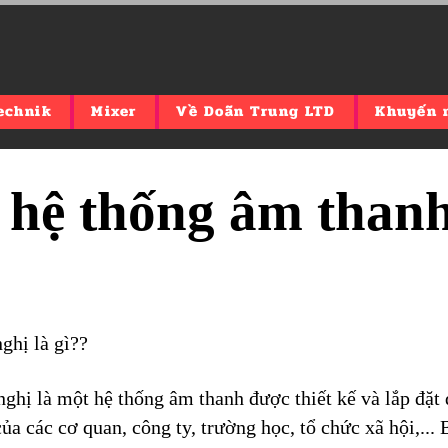
echnik
Mixer
Về Doãn Trung LTD
Khuyến 
g hệ thống âm than
ghị là gì??
nghị là một hệ thống âm thanh được thiết kế và lắp đặt
của các cơ quan, công ty, trường học, tổ chức xã hội,...