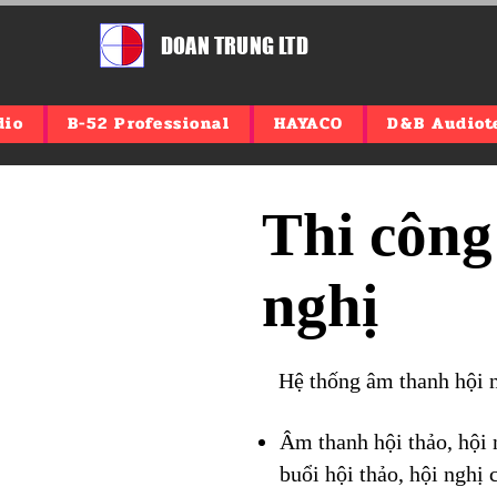
DOAN TRUNG LTD
dio
B-52 Professional
HAYACO
D&B Audiot
​Thi côn
nghị
​Hệ thống âm thanh hội n
Âm thanh hội thảo, hội 
buổi hội thảo, hội nghị 