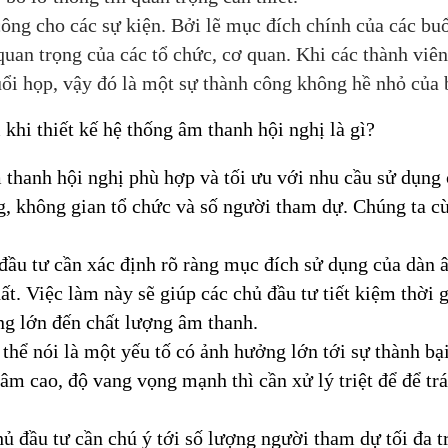
ông cho các sự kiện. Bởi lẽ mục đích chính của các buổi
quan trọng của các tổ chức, cơ quan. Khi các thành viê
buổi họp, vậy đó là một sự thành công không hề nhỏ của 
khi thiết kế hệ thống âm thanh hội nghị là gì?
 thanh hội nghị phù hợp và tối ưu với nhu cầu sử dụng
g, không gian tổ chức và số người tham dự. Chúng ta c
ầu tư cần xác định rõ ràng mục đích sử dụng của dàn â
ất. Việc làm này sẽ giúp các chủ đầu tư tiết kiệm thời g
ng lớn đến chất lượng âm thanh.
thể nói là một yếu tố có ảnh hưởng lớn tới sự thành bạ
âm cao, độ vang vọng mạnh thì cần xử lý triệt để để trá
 đầu tư cần chú ý tới số lượng người tham dự tối đa t