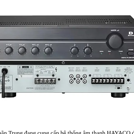
 Trung đang cung cấp hệ thống âm thanh HAYACO đế