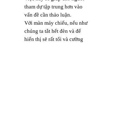
tham dự tập trung hơn vào
vấn đề cần thảo luận.
Với màn máy chiếu, nếu như
chúng ta tắt hết đèn và để
hiển thị sẽ rất tối và cường
độ ánh sáng yếu sẽ ảnh
hưởng đến mắt của người
xem. Để khắc phục tình
trạng này chúng ta cần bố trí
thêm thiết bị ánh sáng là
những đèn Led nhỏ, hắt ánh
sáng nhẹ để người xem dễ
dàng quan sát cuộc họp.
4. Tính thẩm mỹ và tính hữu dụng
Hiện nay trên thị trường có
rất nhiều địa chỉ bán ánh
sáng sân khấu với hình