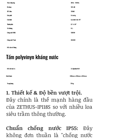
Tần số đáp ứng
35 Hz - 180Hz.
Độ nhạy
​104 dB
SPL Max
135 dB
Góc phát
Đa hướng
Cấu hình
Loa siêu trầm 18"
Thành phần
LF: 1 x 18"
Trở kháng
8Ω
Công suất RMS
​1200W
Công suất Peak
​2400W
Kết cấu vỏ thùng
Tấm polyvinyn kháng nước
Kết nối vào/ra
2 x Speakon NL4
Kích thước
850mm x 510mm x 548mm
Trọng lượng
70 kg
1. Thiết kế & Độ bền vượt trội.
Đây chính là thế mạnh hàng đầu
của ZETHUS-IP118S so với nhiều loa
siêu trầm thông thường.
Chuẩn chống nước IP55:
Đây
không đơn thuần là "chống nước