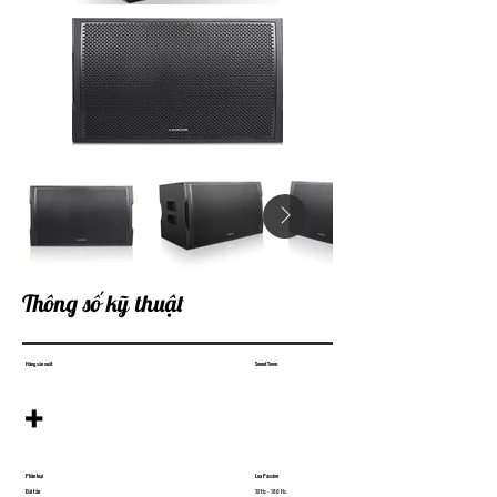
Thông số kỹ thuật
Hãng sản xuất
Sound Town
+
Phân loại
Loa Passive
Dải tần
32 Hz - 180 Hz.