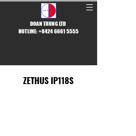
DOAN TRUNG LTD
HOTLINE: +8424 6661 5555
ZETHUS IP118S
VƯỢT QUA MỌI LOẠI
THỜI TIẾT KHẮC
NGHIỆT