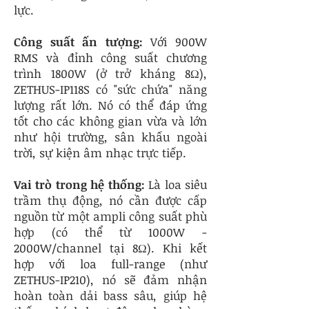
lực.
Công suất ấn tượng:
Với 900W
RMS và đỉnh công suất chương
trình 1800W (ở trở kháng 8Ω),
ZETHUS-IP118S có "sức chứa" năng
lượng rất lớn. Nó có thể đáp ứng
tốt cho các không gian vừa và lớn
như hội trường, sân khấu ngoài
trời, sự kiện âm nhạc trực tiếp.
Vai trò trong hệ thống:
Là loa siêu
trầm thụ động, nó cần được cấp
nguồn từ một ampli công suất phù
hợp (có thể từ 1000W -
2000W/channel tại 8Ω). Khi kết
hợp với loa full-range (như
ZETHUS-IP210), nó sẽ đảm nhận
hoàn toàn dải bass sâu, giúp hệ