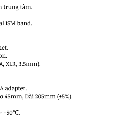
n trung tâm.
al ISM band.
net.
on.
A, XLR, 3.5mm).
A adapter.
ao 45mm, Dài 205mm (±5%).
 ∼ +50℃.