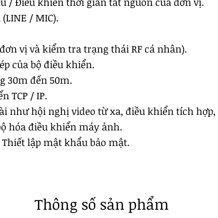
u / Điều khiển thời gian tắt nguồn của đơn vị.
(LINE / MIC).
đơn vị và kiểm tra trạng thái RF cá nhân).
ép của bộ điều khiển.
g 30m đến 50m.
ển TCP / IP.
i như hội nghị video từ xa, điều khiển tích hợp, 
bộ hóa điều khiển máy ảnh.
 Thiết lập mật khẩu bảo mật.
​Thông số sản phẩm