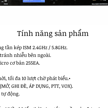
Tính năng sản phẩm
g tần kép ISM 2.4GHz / 5.8GHz.
 tránh nhiễu bên ngoài.
icro cơ bản 255EA.
ời, tối đa 10 lượt chờ phát biểu.•
ị (MỞ, GHI ĐÈ, ÁP DỤNG, PTT, VOX).
/ tự động.