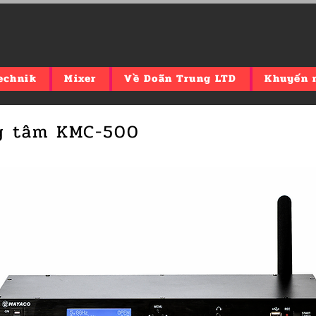
echnik
Mixer
Về Doãn Trung LTD
Khuyến 
ng tâm KMC-500