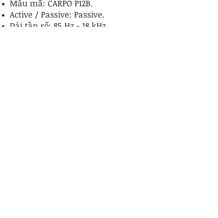
Mẫu mã: CARPO P12
B.
Active / Passive: Passive.
Dải tần số: 85 Hz - 18 kHz.
Tần số đáp ứng: 90 Hz - 18 kHz.
Độ nhạy: 97 dB (Passive).
Áp lực âm thanh tối đa: 126 dB.
.
​Góc phát: 120º x 20º.
Cấu hình: Loa cột nhỏ gọn 5inch.
Thành phần: LF: 6 x 5", HF: 2 x
0.75" đồng trục.
Voice coil: 1.5''.
Từ tính: 21 oz.
Trở kháng: 8Ω Nominal.
Công suất: 650
W RMS / 1300W
Program.
Kết cấu thùng: 100% gỗ ván ép
bạch dương cao cấp.
​2 x 4 pin speakon vào/ra.