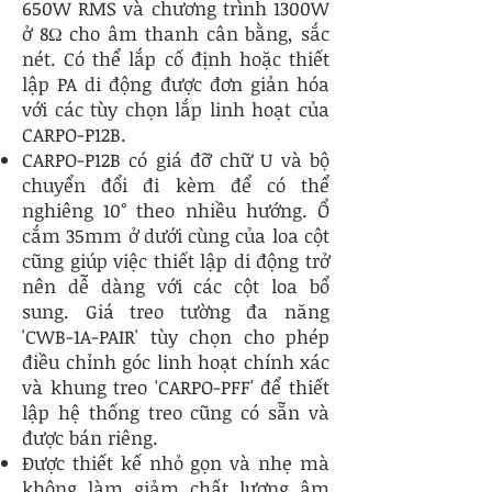
650W RMS và chương trình 1300W
ở 8Ω cho âm thanh cân bằng, sắc
nét. Có thể lắp cố định hoặc thiết
lập PA di động được đơn giản hóa
với các tùy chọn lắp linh hoạt của
CARPO-P12B.
CARPO-P12B có giá đỡ chữ U và bộ
chuyển đổi đi kèm để có thể
nghiêng 10° theo nhiều hướng. Ổ
cắm 35mm ở dưới cùng của loa cột
cũng giúp việc thiết lập di động trở
nên dễ dàng với các cột loa bổ
sung. Giá treo tường đa năng
'CWB-1A-PAIR' tùy chọn cho phép
điều chỉnh góc linh hoạt chính xác
và khung treo 'CARPO-PFF' để thiết
lập hệ thống treo cũng có sẵn và
được bán riêng.
Được thiết kế nhỏ gọn và nhẹ mà
không làm giảm chất lượng âm