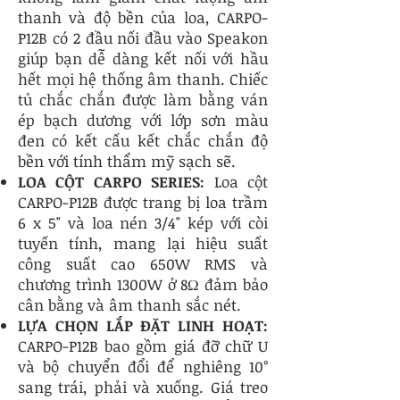
thanh và độ bền của loa, CARPO-
P12B có 2 đầu nối đầu vào Speakon
giúp bạn dễ dàng kết nối với hầu
hết mọi hệ thống âm thanh. Chiếc
tủ chắc chắn được làm bằng ván
ép bạch dương với lớp sơn màu
đen có kết cấu kết chắc chắn độ
bền với tính thẩm mỹ sạch sẽ.
LOA CỘT CARPO SERIES:
Loa cột
CARPO-P12B được trang bị loa trầm
6 x 5" và loa nén 3/4" kép với còi
tuyến tính, mang lại hiệu suất
công suất cao 650W RMS và
chương trình 1300W ở 8Ω đảm bảo
cân bằng và âm thanh sắc nét.
LỰA CHỌN LẮP ĐẶT LINH HOẠT:
CARPO-P12B bao gồm giá đỡ chữ U
và bộ chuyển đổi để nghiêng 10°
sang trái, phải và xuống. Giá treo