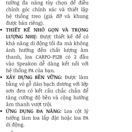
tường đa năng tùy chọn để điều
chỉnh góc chính xác và thiết lập
hệ thống treo (giá đỡ và khung
được bán riêng).
THIẾT KẾ NHỎ GỌN VÀ TRỌNG
LƯỢNG NHẸ:
Được thiết kế để có
khả năng di động tối đa mà không
ảnh hưởng đến chất lượng âm
thanh, loa CARPO-P12B có 2 đầu
vào Speakon dễ dàng kết nối với
hệ thống PA của bạn.
XÂY DỰNG BỀN VỮNG:
Được làm
bằng vỏ gỗ dán bạch dương với lớp
sơn đen có kết cấu chắc chắn để
tăng cường độ bền và cộng hưởng
âm thanh vượt trội.
ỨNG DỤNG ĐA NĂNG:
Loa cột lý
tưởng làm loa lắp đặt hoặc loa PA
di động.