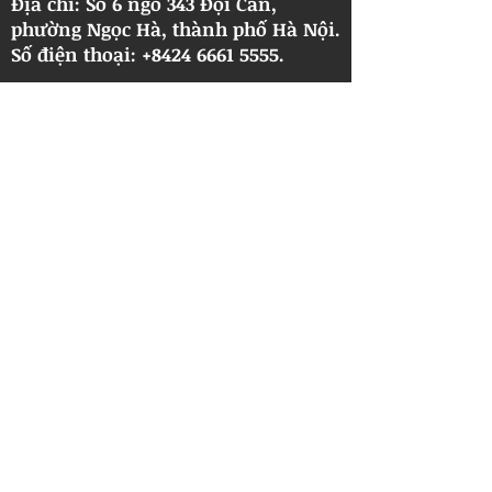
Địa chỉ: Số 6 ngõ 343 Đội Cấn,
phường Ngọc Hà, thành phố Hà Nội.
​Số điện thoại: +8424 6661 5555.
Thương Hiệu:
©2023 by DOANTRUNGLTD.