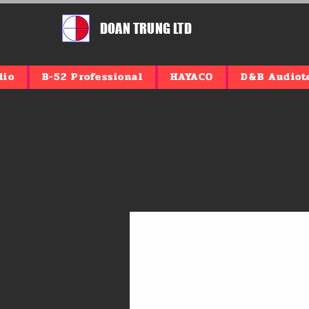
DOAN TRUNG LTD
dio
B-52 Professional
HAYACO
D&B Audiot