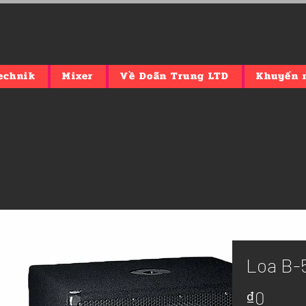
echnik
Mixer
Về Doãn Trung LTD
Khuyến 
Loa B-
Giá
₫0