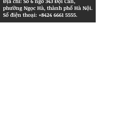
Địa chỉ: Số 6 ngõ 343 Đội Cấn,
phường Ngọc Hà, thành phố Hà Nội.
​Số điện thoại: +8424 6661 5555.
Thương Hiệu:
©2023 by DOANTRUNGLTD.