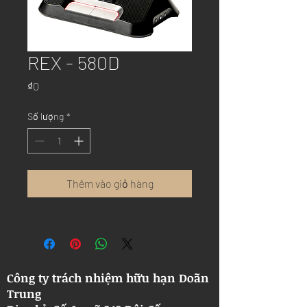
REX - 580D
Giá
₫0
Số lượng
*
Thêm vào giỏ hàng
Công ty trách nhiệm hữu hạn Doãn
Trung