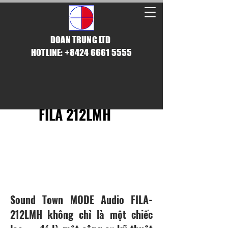
DOAN TRUNG LTD
HOTLINE: +8424 6661 5555
FILA 212LMH
ĐẲNG CẤP ÂM THANH
CHUYÊN NGHIỆP
Sound Town MODE Audio FILA-
212LMH không chỉ là một chiếc