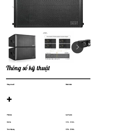
Thông số kỹ thuật
Hãng sản xuất
Mode Audio
+
Phân loại
Loa Passive
Dải tần
42 Hz - 20 kHz.
Tần số đáp ứng
42 Hz - 20 kHz.