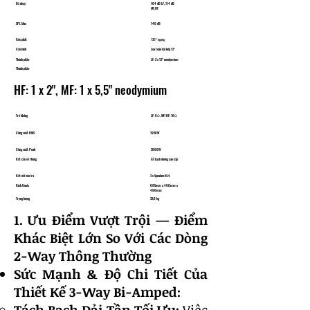
Độ nhạy
​104 dB LF, 114 dB
MF,HF
SPL Max
146 dB
Góc phát
120° ngang
Cấu hình
Loa toàn dải kép 12"
Thành phần
LF: 2 x 12" neodymium
Thành phần
HF: 1 x 2", MF: 1 x 5,5" neodymium
Trở kháng
LF: 8Ω, MF/HF: 16Ω
Công suất RMS
​1950W
Công suất Peak
​3900W
Kết cấu vỏ thùng
Gỗ bạch dương cao cấp
Kết nối vào/ra
2 x Speakon NL4
Kích thước
695mm x 490mm x
490mm
Trọng lượng
33,6 kg
1. Ưu Điểm Vượt Trội — Điểm
Khác Biệt Lớn So Với Các Dòng
2-Way Thông Thường
Sức Mạnh & Độ Chi Tiết Của
Thiết Kế 3-Way Bi-Amped: