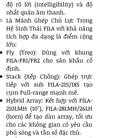
độ rõ lời (intelligibility) và độ
nhất quán âm thanh.
Là Mảnh Ghép Chủ Lực Trong
Hệ Sinh Thái FILA với khả năng
tích hợp đa dạng là điểm cộng
lớn:
Fly (Treo): Dùng với khung
FILA-FR1/FR2 cho sân khấu cố
định.
Stack (Xếp Chồng): Ghép trực
tiếp với sub FILA-21S/18S tạo
cụm Full-range mạnh mẽ.
Hybrid Array: Kết hợp với FILA-
210LMH (10"), FILA-28LMH/26LH
(horn) để tạo dàn array, tối ưu
cho các không gian có yêu cầu
phủ sóng và tần số đặc thù.